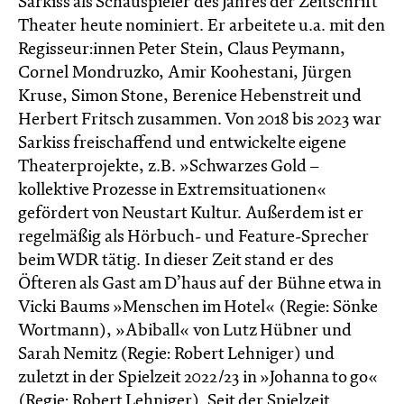
Sarkiss als Schauspieler des Jahres der Zeitschrift
Theater heute nominiert. Er arbeitete u.a. mit den
Regisseur:innen Peter Stein, Claus Peymann,
Cornel Mondruzko, Amir Koohestani, Jürgen
Kruse, Simon Stone, Berenice Hebenstreit und
Herbert Fritsch zusammen. Von 2018 bis 2023 war
Sarkiss freischaffend und entwickelte eigene
Theaterprojekte, z.B. »Schwarzes Gold –
kollektive Prozesse in Extremsituationen«
gefördert von Neustart Kultur. Außerdem ist er
regelmäßig als Hörbuch- und Feature-Sprecher
beim WDR tätig. In dieser Zeit stand er des
Öfteren als Gast am D’haus auf der Bühne etwa in
Vicki Baums »Menschen im Hotel« (Regie: Sönke
Wortmann), »Abiball« von Lutz Hübner und
Sarah Nemitz (Regie: Robert Lehniger) und
zuletzt in der Spielzeit 2022/23 in »Johanna to go«
(Regie: Robert Lehniger). Seit der Spielzeit