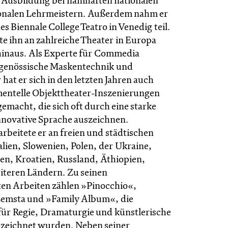
ne Ausbildung bei namhaften nationalen
ionalen Lehrmeistern. Außerdem nahm er
es Biennale College Teatro in Venedig teil.
te ihn an zahlreiche Theater in Europa
inaus. Als Experte für Commedia
itgenössische Maskentechnik und
hat er sich in den letzten Jahren auch
entelle Objekttheater-Inszenierungen
emacht, die sich oft durch eine starke
innovative Sprache auszeichnen.
arbeitete er an freien und städtischen
alien, Slowenien, Polen, der Ukraine,
uen, Kroatien, Russland, Äthiopien,
iteren Ländern. Zu seinen
en Arbeiten zählen »Pinocchio«,
Zemsta und »Family Album«, die
 für Regie, Dramaturgie und künstlerische
ezeichnet wurden. Neben seiner