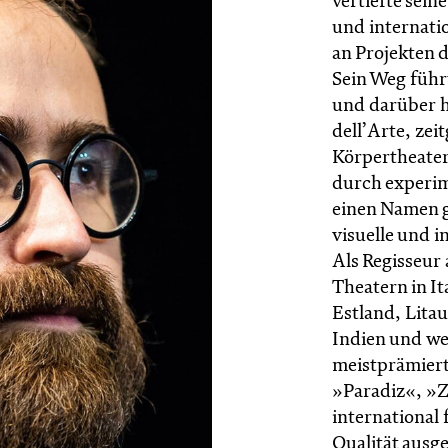
vertiefte sei
und internat
an Projekten d
Sein Weg führ
und darüber h
dell’Arte, ze
Körpertheater 
durch experim
einen Namen g
visuelle und 
Als Regisseur 
Theatern in It
Estland, Lita
Indien und we
meistprämiert
»Paradiz«, »
international
Qualität ausg