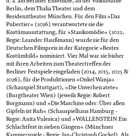
u. a. am Berliner Ensemble, an der Volksbühne
Berlin, dem Thalia Theater und dem
Residenztheater München. Für den Film »Das
Pubertier« (2016) verantwortete sie die
Kostümausstattung, für »Stasikomödie« (2022,
Regie: Leander Haußmann) wurde sie für den
Deutschen Filmpreis in der Kategorie »Bestes
Kostümbild« nominiert. Vier Mal war sie bisher
mit ihren Arbeiten zum Theatertreffen der
Berliner Festspiele eingeladen (2014, 2015, 2025 &
2026), für die Produktionen »Onkel Wanja«
(Schauspiel Stuttgart), »Die Unverheiratete«
(Burgtheater Wien) (jeweils Regie: Robert
Borgmann) und »Die Maschine oder: Über allen
Gipfeln ist Ruh« (Schauspielhaus Hamburg -
Regie: Anita Vulesica) und »WALLENSTEIN Ein
Schlachtfest in sieben Gängen« (Münchner
Kammerspiele - Regie: Jan-Christoph Gockel). Als