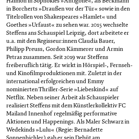
Haimon in Sophokles »Antigone«, als Beckmann
in Borcherts »Draußen vor der Tür« sowie in den
Titelrollen von Shakespeares »Hamlet« und
Goethes »Urfaust« zu sehen war. 2015 wechselte
Steffens ans Schauspiel Leipzig, dort arbeitete er
u.a. mit den Regisseur:innen Claudia Bauer,
Philipp Preuss, Gordon Kämmerer und Armin
Petras zusammen. Seit 2019 war Steffens
freiberuflich tätig. Er wirkt in Hörspiel-, Fernseh-
und Kinofilmproduktionen mit. Zuletzt in der
international erfolgreichen und Emmy
nominierten Thriller-Serie »Liebeskind« auf
Netflix. Neben seiner Arbeit als Schauspieler
realisiert Steffens mit dem Künstlerkollektiv FC
Mailand Innenhof regelmäßig performative
Aktionen und Happenings. Als Maler Schwarz in
Wedekinds »Lulu« (Regie: Bernadette
Sonnenbichler) gab er sein Debüt am