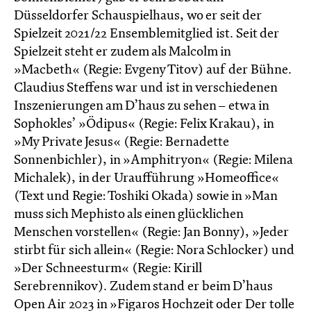
Düsseldorfer Schauspielhaus, wo er seit der
Spielzeit 2021/22 Ensemblemitglied ist. Seit der
Spielzeit steht er zudem als Malcolm in
»Macbeth« (Regie: Evgeny Titov) auf der Bühne.
Claudius Steffens war und ist in verschiedenen
Inszenierungen am D’haus zu sehen – etwa in
Sophokles’ »Ödipus« (Regie: Felix Krakau), in
»My Private Jesus« (Regie: Bernadette
Sonnenbichler), in »Amphitryon« (Regie: Milena
Michalek), in der Uraufführung »Homeoffice«
(Text und Regie: Toshiki Okada) sowie in »Man
muss sich Mephisto als einen glück­lichen
Menschen vorstellen« (Regie: Jan Bonny), »Jeder
stirbt für sich allein« (Regie: Nora Schlocker) und
»Der Schneesturm« (Regie: Kirill
Serebrennikov). Zudem stand er beim D’haus
Open Air 2023 in »Figaros Hochzeit oder Der tolle