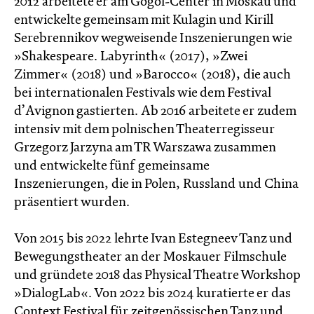
2012 arbeitete er am Gogol-Center in Moskau und
entwickelte gemeinsam mit Kulagin und Kirill
Serebrennikov wegweisende Inszenierungen wie
»Shakespeare. Labyrinth« (2017), »Zwei
Zimmer« (2018) und »Barocco« (2018), die auch
bei internationalen Festivals wie dem Festival
d’Avignon gastierten. Ab 2016 arbeitete er zudem
intensiv mit dem polnischen Theaterregisseur
Grzegorz Jarzyna am TR Warszawa zusammen
und entwickelte fünf gemeinsame
Inszenierungen, die in Polen, Russland und China
präsentiert wurden.
Von 2015 bis 2022 lehrte Ivan Estegneev Tanz und
Bewegungstheater an der Moskauer Filmschule
und gründete 2018 das Physical Theatre Workshop
»DialogLab«. Von 2022 bis 2024 kuratierte er das
Context Festival für zeitgenössischen Tanz und