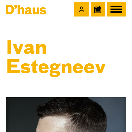
Zum Hauptinhalt springen
Zum Footer springen
Ivan
Estegneev