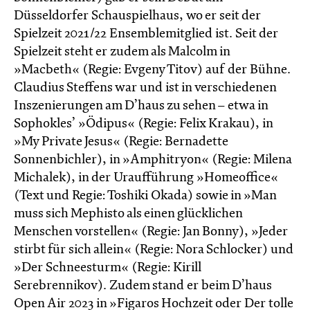
Düsseldorfer Schauspielhaus, wo er seit der
Spielzeit 2021/22 Ensemblemitglied ist. Seit der
Spielzeit steht er zudem als Malcolm in
»Macbeth« (Regie: Evgeny Titov) auf der Bühne.
Claudius Steffens war und ist in verschiedenen
Inszenierungen am D’haus zu sehen – etwa in
Sophokles’ »Ödipus« (Regie: Felix Krakau), in
»My Private Jesus« (Regie: Bernadette
Sonnenbichler), in »Amphitryon« (Regie: Milena
Michalek), in der Uraufführung »Homeoffice«
(Text und Regie: Toshiki Okada) sowie in »Man
muss sich Mephisto als einen glück­lichen
Menschen vorstellen« (Regie: Jan Bonny), »Jeder
stirbt für sich allein« (Regie: Nora Schlocker) und
»Der Schneesturm« (Regie: Kirill
Serebrennikov). Zudem stand er beim D’haus
Open Air 2023 in »Figaros Hochzeit oder Der tolle