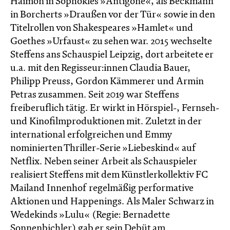
Haimon in Sophokles »Antigone«, als Beckmann
in Borcherts »Draußen vor der Tür« sowie in den
Titelrollen von Shakespeares »Hamlet« und
Goethes »Urfaust« zu sehen war. 2015 wechselte
Steffens ans Schauspiel Leipzig, dort arbeitete er
u.a. mit den Regisseur:innen Claudia Bauer,
Philipp Preuss, Gordon Kämmerer und Armin
Petras zusammen. Seit 2019 war Steffens
freiberuflich tätig. Er wirkt in Hörspiel-, Fernseh-
und Kinofilmproduktionen mit. Zuletzt in der
international erfolgreichen und Emmy
nominierten Thriller-Serie »Liebeskind« auf
Netflix. Neben seiner Arbeit als Schauspieler
realisiert Steffens mit dem Künstlerkollektiv FC
Mailand Innenhof regelmäßig performative
Aktionen und Happenings. Als Maler Schwarz in
Wedekinds »Lulu« (Regie: Bernadette
Sonnenbichler) gab er sein Debüt am