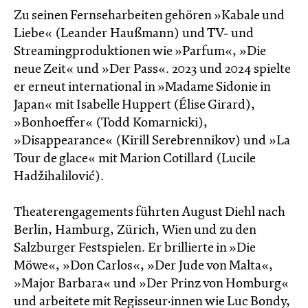
Zu seinen Fernseharbeiten gehören »Kabale und
Liebe« (Leander Haußmann) und TV- und
Streamingproduktionen wie »Parfum«, »Die
neue Zeit« und »Der Pass«. 2023 und 2024 spielte
er erneut international in »Madame Sidonie in
Japan« mit Isabelle Huppert (Élise Girard),
»Bonhoeffer« (Todd Komarnicki),
»Disappearance« (Kirill Serebrennikov) und »La
Tour de glace« mit Marion Cotillard (Lucile
Hadžihalilović).
Theaterengagements führten August Diehl nach
Berlin, Hamburg, Zürich, Wien und zu den
Salzburger Festspielen. Er brillierte in »Die
Möwe«, »Don Carlos«, »Der Jude von Malta«,
»Major Barbara« und »Der Prinz von Homburg«
und arbeitete mit Regisseur·innen wie Luc Bondy,