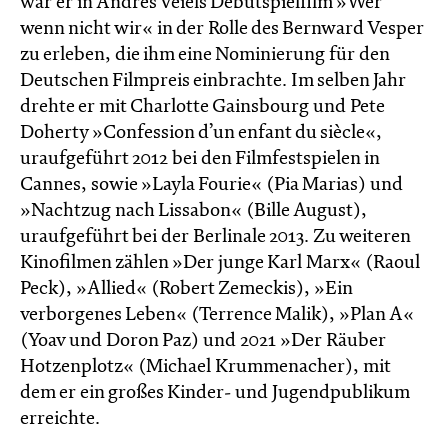
war er in Andres Veiels Debütspielfilm »Wer
wenn nicht wir« in der Rolle des Bernward Vesper
zu erleben, die ihm eine Nominierung für den
Deutschen Filmpreis einbrachte. Im selben Jahr
drehte er mit Charlotte Gainsbourg und Pete
Doherty »Confession d’un enfant du siècle«,
uraufgeführt 2012 bei den Filmfestspielen in
Cannes, sowie »Layla Fourie« (Pia Marias) und
»Nachtzug nach Lissabon« (Bille August),
uraufgeführt bei der Berlinale 2013. Zu weiteren
Kinofilmen zählen »Der junge Karl Marx« (Raoul
Peck), »Allied« (Robert Zemeckis), »Ein
verborgenes Leben« (Terrence Malik), »Plan A«
(Yoav und Doron Paz) und 2021 »Der Räuber
Hotzenplotz« (Michael Krummenacher), mit
dem er ein großes Kinder- und Jugendpublikum
erreichte.