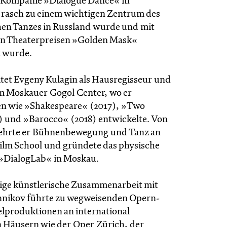
 Kompanie »Dialogue Dance« in
 rasch zu einem wichtigen Zentrum des
hen Tanzes in Russland wurde und mit
en Theaterpreisen »Golden Mask«
t wurde.
itet Evgeny Kulagin als Hausregisseur und
m Moskauer Gogol Center, wo er
en wie »Shakespeare« (2017), »Two
 und »Barocco« (2018) entwickelte. Von
 lehrte er Bühnenbewegung und Tanz an
lm School und gründete das physische
»DialogLab« in Moskau.
rige künstlerische Zusammenarbeit mit
ennikov führte zu wegweisenden Opern-
lproduktionen an international
Häusern wie der Oper Zürich, der