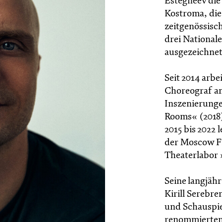
Estegneev die
Kostroma, die
zeitgenössisc
drei National
ausgezeichne
Seit 2014 arbe
Choreograf a
Inszenierung
Rooms« (2018)
2015 bis 2022
der Moscow Fi
Theaterlabor 
Seine langjäh
Kirill Serebr
und Schauspie
renommierten 