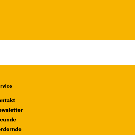
rvice
ntakt
wsletter
reunde
ördernde