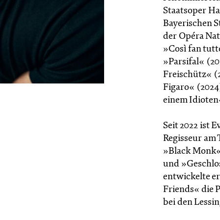
Staatsoper Ha
Bayerischen S
der Opéra Nati
»Così fan tut
»Parsifal« (2
Freischütz« (
Figaro« (2024
einem Idioten
Seit 2022 ist
Regisseur am T
»Black Monk«
und »Geschloss
entwickelte e
Friends« die 
bei den Lessi