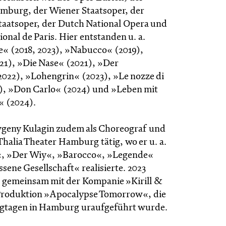
mburg, der Wiener Staatsoper, der
taatsoper, der Dutch National Opera und
onal de Paris. Hier entstanden u. a.
te« (2018, 2023), »Nabucco« (2019),
021), »Die Nase« (2021), »Der
2022), »Lohengrin« (2023), »Le nozze di
), »Don Carlo« (2024) und »Leben mit
« (2024).
 Evgeny Kulagin zudem als Choreograf und
halia Theater Hamburg tätig, wo er u. a.
, »Der Wiy«, »Barocco«, »Legende«
ene Gesellschaft« realisierte. 2023
r gemeinsam mit der Kompanie »Kirill &
Produktion »Apocalypse Tomorrow«, die
ngtagen in Hamburg uraufgeführt wurde.