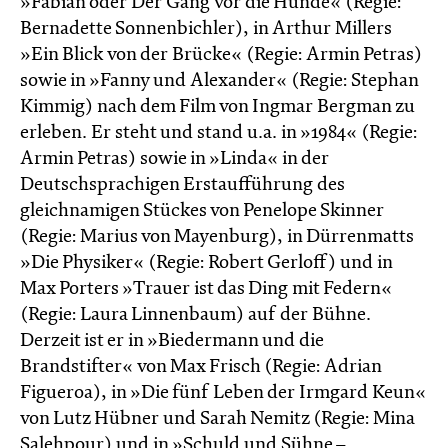
»Fabian oder Der Gang vor die Hunde« (Regie:
Bernadette Sonnenbichler), in Arthur Millers
»Ein Blick von der Brücke« (Regie: Armin Petras)
sowie in »Fanny und Alexander« (Regie: Stephan
Kimmig) nach dem Film von Ingmar Bergman zu
erleben. Er steht und stand u.a. in »1984« (Regie:
Armin Petras) sowie in »Linda« in der
Deutschsprachigen Erstaufführung des
gleichnamigen Stückes von Penelope Skinner
(Regie: Marius von Mayenburg), in Dürrenmatts
»Die Physiker« (Regie: Robert Gerloff) und in
Max Porters »Trauer ist das Ding mit Federn«
(Regie: Laura Linnenbaum) auf der Bühne.
Derzeit ist er in »Biedermann und die
Brandstifter« von Max Frisch (Regie: Adrian
Figueroa), in »Die fünf Leben der Irmgard Keun«
von Lutz Hübner und Sarah Nemitz (Regie: Mina
Salehpour) und in »Schuld und Sühne –