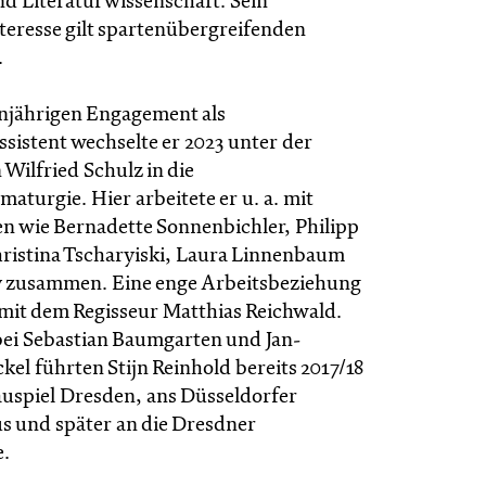
nd Literaturwissenschaft. Sein
teresse gilt spartenübergreifenden
.
njährigen Engagement als
sistent wechselte er 2023 unter der
Wilfried Schulz in die
aturgie. Hier arbeitete er u. a. mit
en wie Bernadette Sonnenbichler, Philipp
ristina Tscharyiski, Laura Linnenbaum
y zusammen. Eine enge Arbeitsbeziehung
 mit dem Regisseur Matthias Reichwald.
ei Sebastian Baumgarten und Jan-
el führten Stijn Reinhold bereits 2017/18
auspiel Dresden, ans Düsseldorfer
s und später an die Dresdner
e.