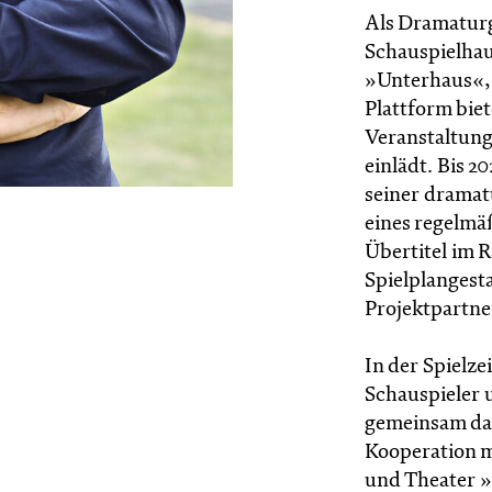
Als Dramaturg
Schauspielhau
»Unterhaus«, 
Plattform biet
Veranstaltung
einlädt. Bis 2
seiner drama
eines regelmä
Übertitel im 
Spielplangest
Projektpartne
In der Spielze
Schauspieler
gemeinsam das
Kooperation m
und Theater »