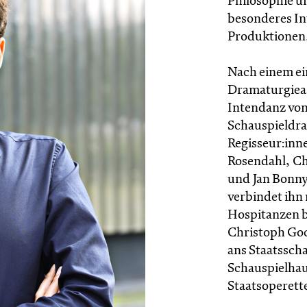
Philosophie u
besonderes In
Produktionen
Nach einem ei
Dramaturgieas
Intendanz von 
Schauspieldram
Regisseur:inn
Rosendahl, Ch
und Jan Bonn
verbindet ihn
Hospitanzen b
Christoph Gock
ans Staatssch
Schauspielhau
Staatsoperett