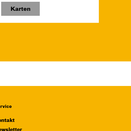
Karten
rvice
ntakt
wsletter