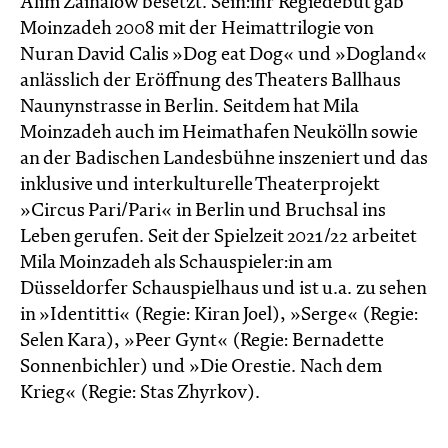
Alim Zainalow besetzt. Sein:ihr Regiedebüt gab
Moinzadeh 2008 mit der Heimattrilogie von
Nuran David Calis »Dog eat Dog« und »Dogland«
anlässlich der Eröffnung des Theaters Ballhaus
Naunynstrasse in Berlin. Seitdem hat Mila
Moinzadeh auch im Heimathafen Neukölln sowie
an der Badischen Landesbühne inszeniert und das
inklusive und interkulturelle Theaterprojekt
»Circus Pari/Pari« in Berlin und Bruchsal ins
Leben gerufen. Seit der Spielzeit 2021/22 arbeitet
Mila Moinzadeh als Schauspieler:in am
Düsseldorfer Schauspielhaus und ist u.a. zu sehen
in »Identitti« (Regie: Kiran Joel), »Serge« (Regie:
Selen Kara), »Peer Gynt« (Regie: Bernadette
Sonnenbichler) und »Die Orestie. Nach dem
Krieg« (Regie: Stas Zhyrkov).