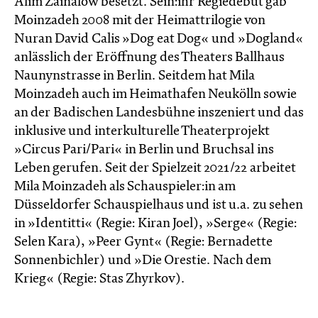
Alim Zainalow besetzt. Sein:ihr Regiedebüt gab
Moinzadeh 2008 mit der Heimattrilogie von
Nuran David Calis »Dog eat Dog« und »Dogland«
anlässlich der Eröffnung des Theaters Ballhaus
Naunynstrasse in Berlin. Seitdem hat Mila
Moinzadeh auch im Heimathafen Neukölln sowie
an der Badischen Landesbühne inszeniert und das
inklusive und interkulturelle Theaterprojekt
»Circus Pari/Pari« in Berlin und Bruchsal ins
Leben gerufen. Seit der Spielzeit 2021/22 arbeitet
Mila Moinzadeh als Schauspieler:in am
Düsseldorfer Schauspielhaus und ist u.a. zu sehen
in »Identitti« (Regie: Kiran Joel), »Serge« (Regie:
Selen Kara), »Peer Gynt« (Regie: Bernadette
Sonnenbichler) und »Die Orestie. Nach dem
Krieg« (Regie: Stas Zhyrkov).