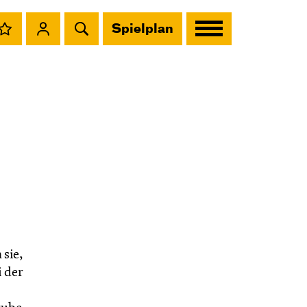
Spielplan
 sie,
i der