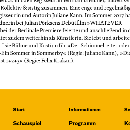
ie u.a. mit den Regisseur:innen Hanna Müller, Babett G
Kollektiv &sistig zusammen. Eine enge und regelmäßi
isseurin und Autorin Juliane Kann. Im Sommer 2017 hat
ildnerin bei Julian Pörksens Debütfilm »WHATEVER
 der Berlinale Premiere feierte und anschließend in d
t zudem weiterhin als Künstlerin. Sie lebt und arbeitet
f sie Bühne und Kostüm für »Der Schimmelreiter oder
Ein Sommer in Sommerby« (Regie: Juliane Kann), »Di
st 1+2+3« (Regie: Felix Krakau).
Start
Informationen
Se
Schauspiel
Programm
Ko