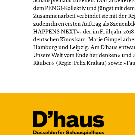
Schauspielhaus zu sehen. Dort arbeitete s
dem PENG!-Kollektiv und jüngst mit dem 
Zusammenarbeit verbindet sie mit der Reg
zudem ihren ersten Auftrag als Szenenb
HAPPENS NEXT«, der im Frühjahr 2018 bei
deutschen Kinos kam. Marie Gimpel arbeite
Hamburg und Leipzig. Am D'haus entwar
Unsere Welt vom Ende her denken« und »
Räuber« (Regie: Felix Krakau) sowie »Fau