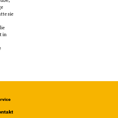
rube,
ge
te sie
ie
 in
e
rvice
ntakt