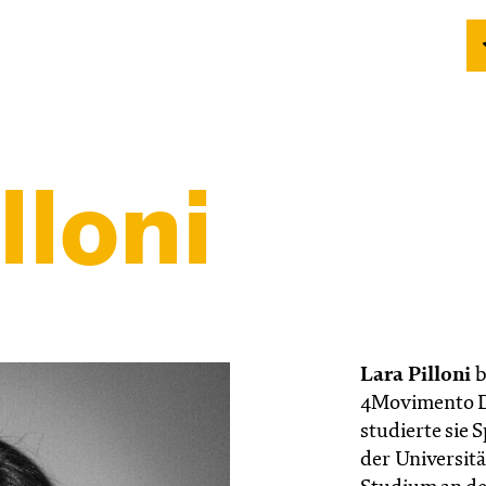
lloni
Lara Pilloni
b
4Movimento D
studierte sie
der Universit