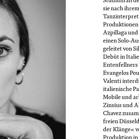
Studium an de
sie nach ihre
Tanzinterpreta
Produktionen 
Azpillaga und
einen Solo-Au
geleitet von Si
Debüt in Itali
Entenfellners 
Evangelos Poul
Valenti interd
italienische P
Mobile und ar
Zinsius und A
Chavez zusamm
freien Düssel
der Klänge« v
Produktion in 