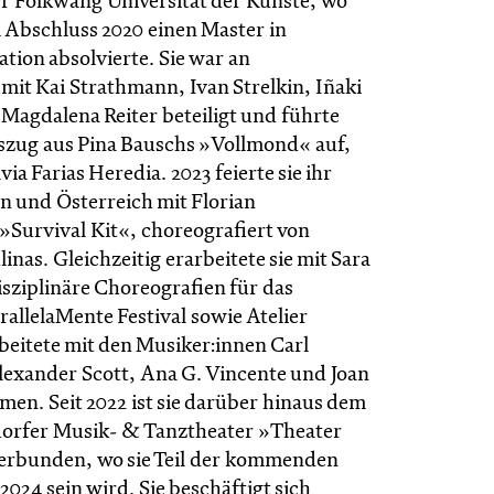
r Folkwang Universität der Künste, wo
m Abschluss 2020 einen Master in
tion absolvierte. Sie war an
mit Kai Strathmann, Ivan Strelkin, Iñaki
 Magdalena Reiter beteiligt und führte
szug aus Pina Bauschs »Vollmond« auf,
lvia Farias Heredia. 2023 feierte sie ihr
en und Österreich mit Florian
»Survival Kit«, choreografiert von
inas. Gleichzeitig erarbeitete sie mit Sara
isziplinäre Choreografien für das
arallelaMente Festival sowie Atelier
beitete mit den Musiker:innen Carl
lexander Scott, Ana G. Vincente und Joan
en. Seit 2022 ist sie darüber hinaus dem
dorfer Musik- & Tanztheater »Theater
erbunden, wo sie Teil der kommenden
2024 sein wird. Sie beschäftigt sich