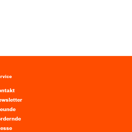
rvice
ntakt
wsletter
reunde
ördernde
resse