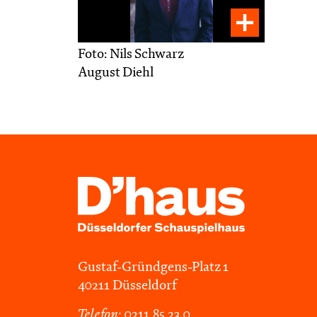
Foto: Nils Schwarz
August Diehl
Gustaf-Gründgens-Platz 1
40211 Düsseldorf
Telefon:
0211.85 23 0