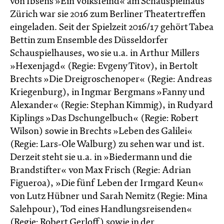
von Ibsens »Ein Volksfeind« am Schauspielhaus
Zürich war sie 2016 zum Berliner Theatertreffen
eingeladen. Seit der Spielzeit 2016/17 gehört Tabea
Bettin zum Ensemble des Düsseldorfer
Schauspielhauses, wo sie u.a. in Arthur Millers
»Hexenjagd« (Regie: Evgeny Titov), in Bertolt
Brechts »Die Dreigroschenoper« (Regie: Andreas
Kriegenburg), in Ingmar Bergmans »Fanny und
Alexander« (Regie: Stephan Kimmig), in Rudyard
Kiplings »Das Dschungelbuch« (Regie: Robert
Wilson) sowie in Brechts »Leben des Galilei«
(Regie: Lars-Ole Walburg) zu sehen war und ist.
Derzeit steht sie u.a. in »Biedermann und die
Brandstifter« von Max Frisch (Regie: Adrian
Figueroa), »Die fünf Leben der Irmgard Keun«
von Lutz Hübner und Sarah Nemitz (Regie: Mina
Salehpour), Tod eines Handlungsreisenden«
(Regie: Robert Gerloff) sowie in der