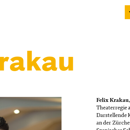
Krakau
Felix Krakau
Theaterregie 
Darstellende 
an der Zürche