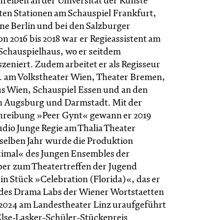
hreiben an der Universität der Künste
gten Stationen am Schauspiel Frankfurt,
e Berlin und bei den Salzburger
on 2016 bis 2018 war er Regieassistent am
Schauspielhaus, wo er seitdem
zeniert. Zudem arbeitet er als Regisseur
. am Volkstheater Wien, Theater Bremen,
s Wien, Schauspiel Essen und an den
n Augsburg und Darmstadt. Mit der
hreibung »Peer Gynt« gewann er 2019
udio Junge Regie am Thalia Theater
elben Jahr wurde die Produktion
imal« des Jungen Ensembles der
er zum Theatertreffen der Jugend
in Stück »Celebration (Florida)«, das er
t des Drama Labs der Wiener Wortstaetten
 2024 am Landestheater Linz uraufgeführt
lse-Lasker-Schüler-Stückepreis