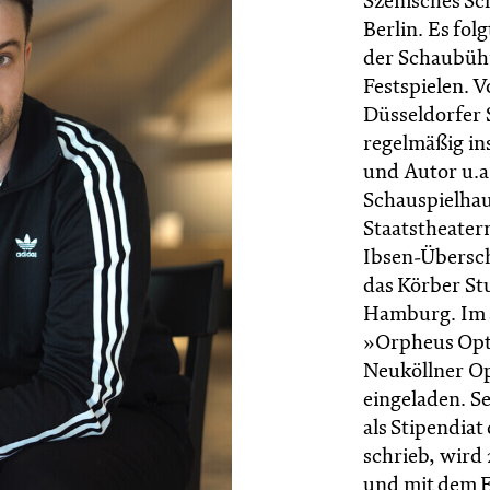
Szenisches Sc
Berlin. Es fol
der Schaubühn
Festspielen. V
Düsseldorfer 
regelmäßig ins
und Autor u.a
Schauspielhau
Staatstheater
Ibsen-Übersc
das Körber St
Hamburg. Im s
»Orpheus Opt
Neuköllner Op
eingeladen. Se
als Stipendia
schrieb, wird
und mit dem E