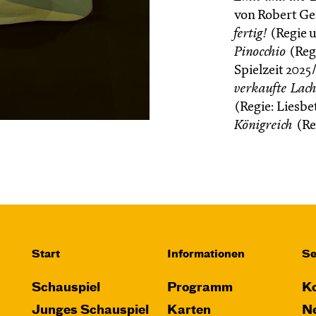
von Robert Ge
fertig!
(Regie 
Pinocchio
(Reg
Spielzeit 2025/
verkaufte Lac
(Regie: Liesbe
Königreich
(Re
Start
Informationen
Se
Schauspiel
Programm
Ko
Junges Schauspiel
Karten
Ne