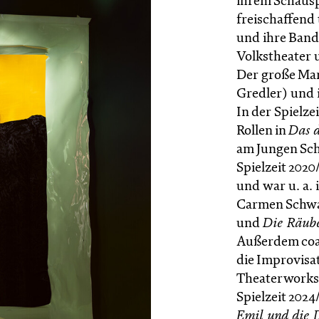
ihrem Schausp
freischaffend t
und ihre Band
Volkstheater u
Der große Mar
Gredler) und i
In der Spielzei
Rollen in
Das d
am Jungen Sch
Spielzeit 2020
und war u. a.
Carmen Schw
und
Die Räub
Außerdem coa
die Improvisa
Theaterworksh
Spielzeit 2024
Emil und die 