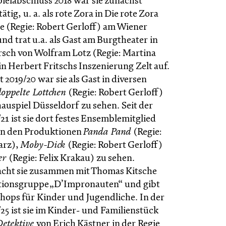
ielabschluss 2018 war sie zunächst
ätig, u. a. als rote Zora in Die rote Zora
e (Regie: Robert Gerloff) am Wiener
nd trat u.a. als Gast am Burgtheater in
sch von Wolfram Lotz (Regie: Martina
n Herbert Fritschs Inszenierung Zelt auf.
t 2019/20 war sie als Gast in diversen
oppelte Lottchen
(Regie: Robert Gerloff)
auspiel Düsseldorf zu sehen. Seit der
/21 ist sie dort festes Ensemblemitglied
 in den Produktionen
Panda Pand
(Regie:
arz),
Moby-Dick
(Regie: Robert Gerloff)
er
(Regie: Felix Krakau) zu sehen.
cht sie zusammen mit Thomas Kitsche
tionsgruppe „D’Impronauten“ und gibt
ops für Kinder und Jugendliche. In der
/25 ist sie im Kinder- und Familienstück
Detektive
von Erich Kästner in der Regie