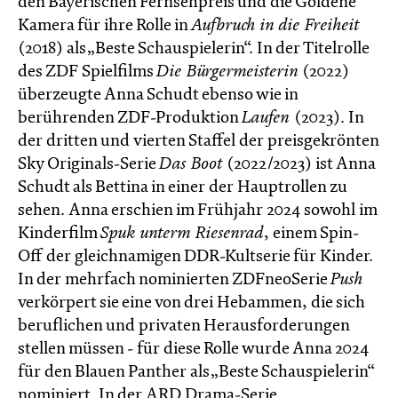
den Bayerischen Fernsehpreis und die Goldene
Kamera für ihre Rolle in
Aufbruch in die Freiheit
(2018) als „Beste Schauspielerin“. In der Titelrolle
des ZDF Spielfilms
Die Bürgermeisterin
(2022)
überzeugte Anna Schudt ebenso wie in
berührenden ZDF-Produktion
Laufen
(2023). In
der dritten und vierten Staffel der preisgekrönten
Sky Originals-Serie
Das Boot
(2022/2023) ist Anna
Schudt als Bettina in einer der Hauptrollen zu
sehen. Anna erschien im Frühjahr 2024 sowohl im
Kinderfilm
Spuk unterm Riesenrad
, einem Spin-
Off der gleichnamigen DDR-Kultserie für Kinder.
In der mehrfach nominierten ZDFneoSerie
Push
verkörpert sie eine von drei Hebammen, die sich
beruflichen und privaten Herausforderungen
stellen müssen - für diese Rolle wurde Anna 2024
für den Blauen Panther als „Beste Schauspielerin“
nominiert. In der ARD Drama-Serie