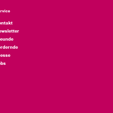
rvice
ntakt
wsletter
reunde
ördernde
resse
obs