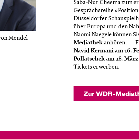
Saba-Nur Cheema zum ers
Gesprächsreihe »Position
Düsseldorfer Schauspielh
über Europa und den Nah
Naomi Naegele können Sie 
ron Mendel
Mediathek
anhören. — Fü
Navid Kermani am 16. F
Pollatschek am 28. März
Tickets erwerben.
Zur WDR-Mediat