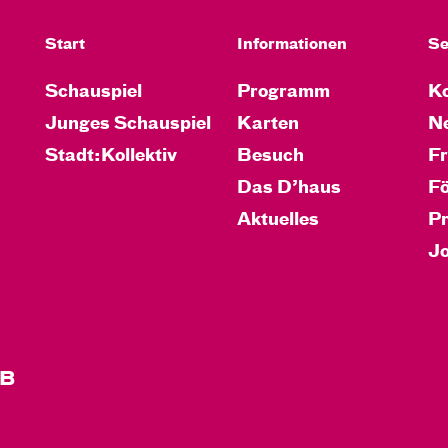
Start
Informationen
Se
Schauspiel
Programm
Ko
Junges Schauspiel
Karten
Ne
Stadt:Kollektiv
Besuch
F
Das D’haus
F
Aktuelles
P
J
B