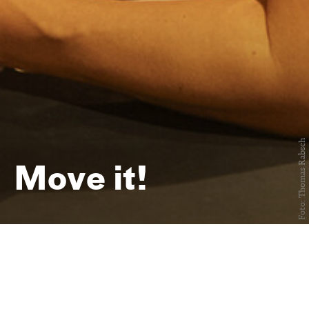
Foto: Thomas Rabsch
Move it!
Afterwork Yoga oder Tanz im
Offenen Foyer
immer