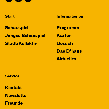
Karten
Start
Informationen
Schauspiel
Programm
Do, 26.11. / 10:00 – 11:15
Junges Schauspiel
Karten
JUNGES SCHAUSPIEL
Stadt:Kollektiv
Besuch
Das grüne König­reich
Das D’haus
von Cornelia Funke und Tammi Hartung
Aktuelles
Regie und Bühne: Leonie Rohlfing
Central 2
Service
Mit künstlerischer Audiodeskription
Kontakt
Karten
Newsletter
Freunde