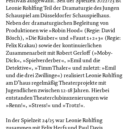
Festivals ausgewählt. Seit der Spielzeit 2022/23 ist
Leonie Rohlfing Teil der Dramaturgie des Jungen
Schauspiel am Düsseldorfer Schauspielhaus.
Neben der dramaturgischen Begleitung von
Produktionen wie »Robin Hood« (Regie: David
Bösch), »Die Räuber« und »Faust 1+2+3« (Regie:
Felix Krakau) sowie der kontinuierlichen
Zusammenarbeit mit Robert Gerloff (»Moby-
Dick«, »Spielverderber«, »Emil und die
Detektive«, »Timm Thaler« und zuletzt: »Emil
und die drei Zwillinge«) realisiert Leonie Rohlfing
am D’haus regelmäßig Theaterprojekte mit
Jugendlichen zwischen 12-18 Jahren. Hierbei
entstanden Theaterclubinszenierungen wie
»Renn!«, »Stress!« und »Trotz!«.
In der Spielzeit 24/25 war Leonie Rohlfing
zusammen mit Felix Herfs und Paul Davis