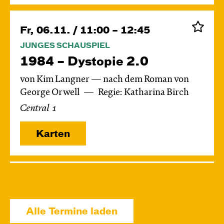
Fr, 06.11. / 11:00 – 12:45
JUNGES SCHAUSPIEL
1984 – Dystopie 2.0
von Kim Langner — nach dem Roman von
George Orwell
Regie: Katharina Birch
Central 1
Karten
Di, 24.11. / 10:00 – 11:15
JUNGES SCHAUSPIEL
Das grüne König­reich
Alle Termine laden