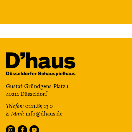
von Cornelia Funke und Tammi Hartung
Regie und Bühne: Leonie Rohlfing
Central 2
Mit künstlerischer Audiodeskription
Karten
Mi, 25.11. / 10:00 – 11:15
JUNGES SCHAUSPIEL
Gustaf-Gründgens-Platz 1
Das grüne König­reich
40211 Düsseldorf
von Cornelia Funke und Tammi Hartung
Telefon:
0211.85 23 0
Regie und Bühne: Leonie Rohlfing
E-Mail:
info@dhaus.de
Central 2
Mit künstlerischer Audiodeskription