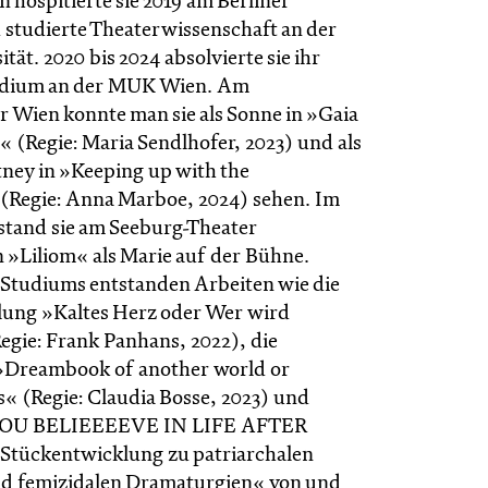
in hospitierte sie 2019 am Berliner
studierte Theaterwissenschaft an der
ität. 2020 bis 2024 absolvierte sie ihr
udium an der MUK Wien. Am
 Wien konnte man sie als Sonne in »Gaia
t« (Regie: Maria Sendlhofer, 2023) und als
ney in »Keeping up with the
 (Regie: Anna Marboe, 2024) sehen. Im
tand sie am Seeburg-Theater
n »Liliom« als Marie auf der Bühne.
 Studiums entstanden Arbeiten wie die
ung »Kaltes Herz oder Wer wird
egie: Frank Panhans, 2022), die
»Dreambook of another world or
s« (Regie: Claudia Bosse, 2023) und
 YOU BELIEEEEVE IN LIFE AFTER
Stückentwicklung zu patriarchalen
nd femizidalen Dramaturgien« von und