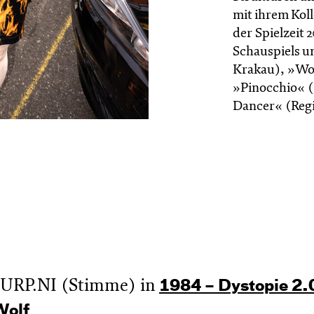
mit ihrem Koll
der Spielzeit
Schauspiels un
Krakau), »Wo
»Pinocchio« (
Dancer« (Regie
TURP.NI (Stimme) in
1984 – Dystopie 2.
Wolf