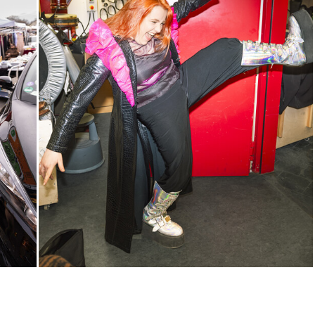
Sa, 12.12. / 18:00 –
20:00
17:00
Touchtour
JUNGES SCHAUSPIEL
FAMILIENVORSTELLUNG
Wolf
Ein Stück über Mut und
Freundschaft
von Saša Stanišić
Regie: Carmen Schwarz
Central 1
Touchtour für sehbehinderte und
blinde Menschen