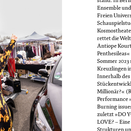
stand. In Berl
Ensemble und 
Freien Univers
Schauspielst
Kosmostheater
rettet die Wel
Antiope Kourt
Penthesileas«
Sommer 2023 s
Kreuzlingen i
Innerhalb des
Stückentwickl
Millionär?« (R
Performance 
Burning issue
zuletzt »DO
LOVE? – Eine 
Strukturen u