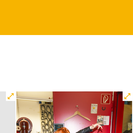
12:00
09:00
Touchtour
JUNGES SCHAUSPIEL
Wolf
Ein Stück über Mut und
Freundschaft
von Saša Stanišić
Regie: Carmen Schwarz
Central 1
Touchtour für sehbehinderte und
blinde Menschen
Mit künstlerischer
Audiodeskription
Karten