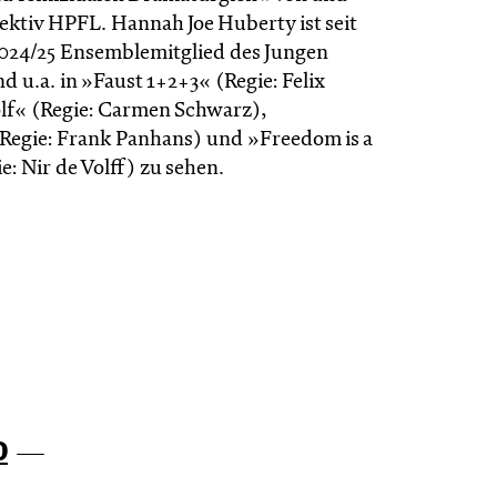
ektiv HPFL. Hannah Joe Huberty ist seit
 2024/25 Ensemblemitglied des Jungen
d u.a. in »Faust 1+2+3« (Regie: Felix
lf« (Regie: Carmen Schwarz),
Regie: Frank Panhans) und »Freedom is a
: Nir de Volff) zu sehen.
0