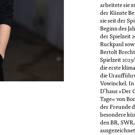
arbeitete sie 
der Künste Be
sie seit der S
Beginn des Jah
der Spielzeit 
Ruckpaul sow
Bertolt Brecht
Spielzeit 202
die erste kli
die Uraufführ
Vowinckel. In 
D’haus »Der G
Tage« von Bori
der Freunde de
besondere kün
den BR, SWR
ausgezeichnet