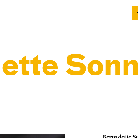
ette Son
Bernadette S