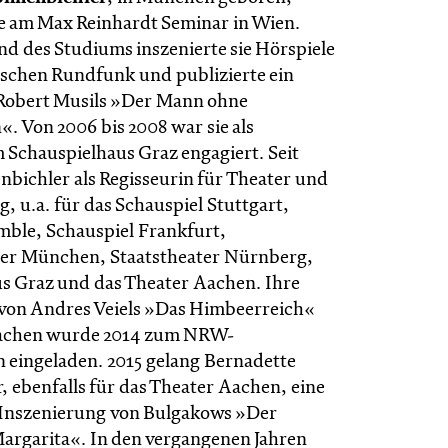
ie am Max Reinhardt Seminar in Wien.
nd des Studiums inszenierte sie Hörspiele
ischen Rundfunk und publizierte ein
Robert Musils »Der Mann ohne
. Von 2006 bis 2008 war sie als
m Schauspielhaus Graz engagiert. Seit
nbichler als Regisseurin für Theater und
, u.a. für das Schauspiel Stuttgart,
mble, Schauspiel Frankfurt,
ter München, Staatstheater Nürnberg,
s Graz und das Theater Aachen. Ihre
von Andres Veiels »Das Himbeerreich«
achen wurde 2014 zum NRW-
n eingeladen. 2015 gelang Bernadette
, ebenfalls für das Theater Aachen, eine
 Inszenierung von Bulgakows »Der
argarita«. In den vergangenen Jahren