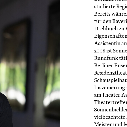
studierte Reg
Bereits währe
für den Bayer
Drehbuch zu 
Eigenschaften«
Assistentin a
2008 ist Sonne
Rundfunk tätig
Berliner Ense
Residenzthea
Schauspielhau
Inszenierung 
am Theater A
Theatertreffe
Sonnenbichler
vielbeachtete
Meister und M