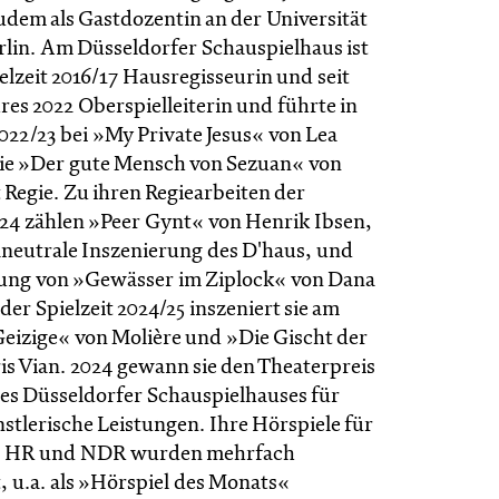
zudem als Gastdozentin an der Universität
rlin. Am Düsseldorfer Schauspielhaus ist
pielzeit 2016/17 Hausregisseurin und seit
res 2022 Oberspielleiterin und führte in
2022/23 bei »My Private Jesus« von Lea
ie »Der gute Mensch von Sezuan« von
 Regie. Zu ihren Regiearbeiten der
3/24 zählen »Peer Gynt« von Henrik Ibsen,
maneutrale Inszenierung des D'haus, und
ung von »Gewässer im Ziplock« von Dana
der Spielzeit 2024/25 inszeniert sie am
eizige« von Molière und »Die Gischt der
s Vian. 2024 gewann sie den Theater­preis
s Düssel­dorfer Schau­spiel­hauses für
stlerische Leistungen. Ihre Hörspiele für
, HR und NDR wurden mehrfach
, u.a. als »Hörspiel des Monats«