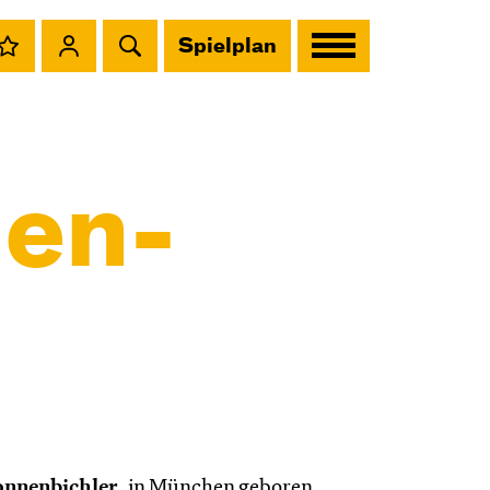
Spielplan
nen­
onnenbichler
, in München geboren,