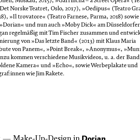
ionen, Moskau, 2015), »Garrincha – a Street Opera« (Te
Det Norske Teatret, Oslo, 2017), »Oedipus« (Teatro Gr
8), »Il trovatore« (Teatro Farnese, Parma, 2018) sowi
Dorian« und nun auch »Moby Dick« am Düsseldorfer
igan regelmäßig mit Tim Fischer zusammen und entwick
nierung von »Das letzte Band« (2013) mit Klaus Maria
Tribute von Panem«, »Point Break«, »Anonymus«, »Mun
inzu kommen verschiedene Musikvideos, u. a. der Band
Goldene Kamera« und »Echo«, sowie Werbeplakate und
af:innen wie Jim Rakete.
Make-Up-Design in
k
Dorian