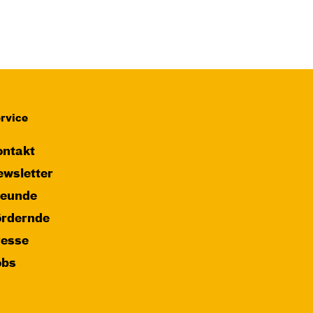
rvice
ntakt
wsletter
reunde
ördernde
resse
obs