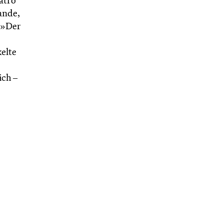
atro
ande,
e »Der
elte
ich –