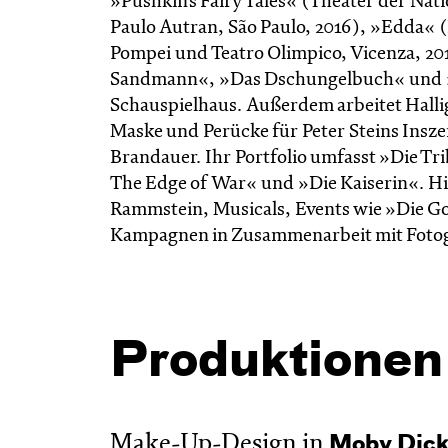
»Pushkin’s Fairy Tales« (Theater der Nat
Paulo Autran, São Paulo, 2016), »Edda« (
Pompei und Teatro Olimpico, Vicenza, 201
Sandmann«, »Das Dschungelbuch« und »
Schauspielhaus. Außerdem arbeitet Hall
Maske und Perücke für Peter Steins Insze
Brandauer. Ihr Portfolio umfasst »Die 
The Edge of War« und »Die Kaiserin«. H
Rammstein, Musicals, Events wie »Die 
Kampagnen in Zusammenarbeit mit Fotogr
Produktionen
Make-Up-Design in
Moby Dic