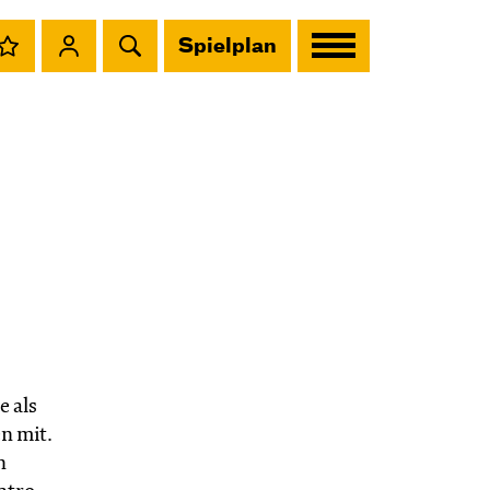
Spielplan
e als
n mit.
n