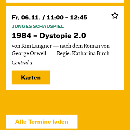
Fr, 06.11. / 11:00 – 12:45
JUNGES SCHAUSPIEL
1984 – Dystopie 2.0
von Kim Langner — nach dem Roman von
George Orwell
Regie: Katharina Birch
Central 1
Karten
Di, 24.11. / 10:00 – 11:15
JUNGES SCHAUSPIEL
Alle Termine laden
Das grüne König­reich