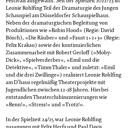
Festivals ausgewählt. Seit der Spielzeit 2022/23 ist
Leonie Rohlfing Teil der Dramaturgie des Jungen
Schauspiel am Düsseldorfer Schauspielhaus.
Neben der dramaturgischen Begleitung von
Produktionen wie »Robin Hood« (Regie: David
Bösch), »Die Räuber« und »Faust 1+2+3« (Regie:
Felix Krakau) sowie der kontinuierlichen
Zusammenarbeit mit Robert Gerloff (»Moby-
Dick«, »Spielverderber«, »Emil und die
Detektive«, »Timm Thaler« und zuletzt: »Emil
und die drei Zwillinge«) realisiert Leonie Rohlfing
am D’haus regelmäßig Theaterprojekte mit
Jugendlichen zwischen 12-18 Jahren. Hierbei
entstanden Theaterclubinszenierungen wie
»Renn!«, »Stress!« und »Trotz!«.
In der Spielzeit 24/25 war Leonie Rohlfing
zusammen mit Felix Herfs und Paul Davis