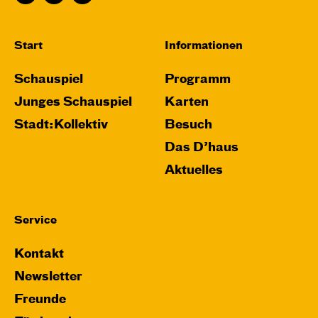
Karten
Start
Informationen
Schauspiel
Programm
Do, 26.11. / 10:00 – 11:15
Junges Schauspiel
Karten
JUNGES SCHAUSPIEL
Stadt:Kollektiv
Besuch
Das grüne König­reich
Das D’haus
von Cornelia Funke und Tammi Hartung
Aktuelles
Regie und Bühne: Leonie Rohlfing
Central 2
Service
Mit künstlerischer Audiodeskription
Kontakt
Karten
Newsletter
Freunde