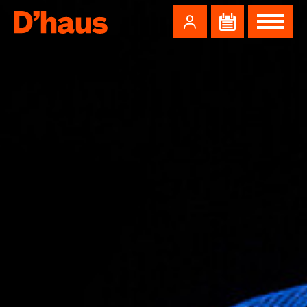
Zum Hauptinhalt springen
Zum Footer springen