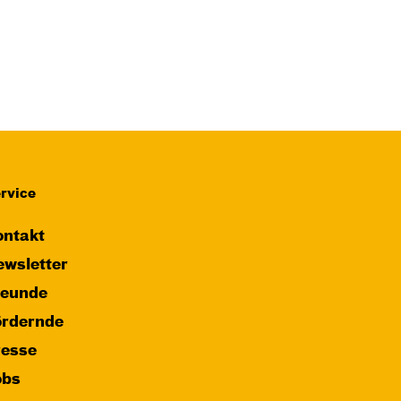
rvice
ntakt
wsletter
reunde
ördernde
resse
obs