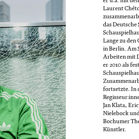
er u.a. mit de
Laurent Chét
zusammenarbe
das Deutsche
Schauspielhau
Lange zu den 
in Berlin. Am 
Arbeiten mit 
er 2010 als fe
Schauspielhau
Zusammenarbe
fortsetzte. In
Regisseur:inn
Jan Klata, Eri
Nielebock und
Bochumer Thea
Künstler.