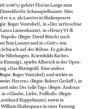
zeit 2016/17 gehört Florian Lange zum
Düsseldorfer Schauspielhauses. Hier
d er u.a. als Laertes in Shakespeares
ie: Roger Vontobel), in »Der zerbrochne
 Laura Linnenbaum), in »Henry VI &
 Napoli« (Regie: David Bösch) nach
on Tom Lanoye und in »Gott« von
 Schirach auf der Bühne. Er gab den
»Die Nibelungen. Kriemhilds Rache«
an Kimmig), spielte Alberich in der Open-
ung »Das Rheingold. Eine andere
Regie: Roger Vontobel) und wirkte in
weier Herren« (Regie: Robert Gerloff), in
zeit oder Der tolle Tag« (Regie: Andreas
 in »Glaube, Liebe, Fußball« (Regie:
 Leonhard Koppelmann) sowie in
 William Shakespeare in einer Fassung