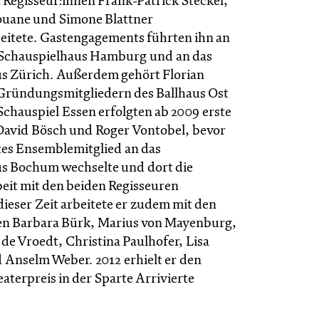
n Regisseur:innen Frank-Patrick Steckel,
ouane und Simone Blattner
itete. Gastengagements führten ihn an
 Schauspielhaus Hamburg und an das
s Zürich. Außerdem gehört Florian
Gründungsmitgliedern des Ballhaus Ost
Schauspiel Essen erfolgten ab 2009 erste
David Bösch und Roger Vontobel, bevor
stes Ensemblemitglied an das
s Bochum wechselte und dort die
it mit den beiden Regisseuren
 dieser Zeit arbeitete er zudem mit den
en Barbara Bürk, Marius von Mayenburg,
c de Vroedt, Christina Paulhofer, Lisa
 Anselm Weber. 2012 erhielt er den
terpreis in der Sparte Arrivierte