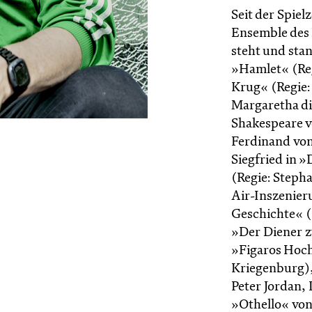
Seit der Spiel
Ensemble des 
steht und stan
»Hamlet« (Reg
Krug« (Regie:
Margaretha di
Shakespeare v
Ferdinand von
Siegfried in 
(Regie: Steph
Air-Inszenier
Geschichte« (
»Der Diener z
»Figaros Hoch
Kriegenburg),
Peter Jordan,
»Othello« von