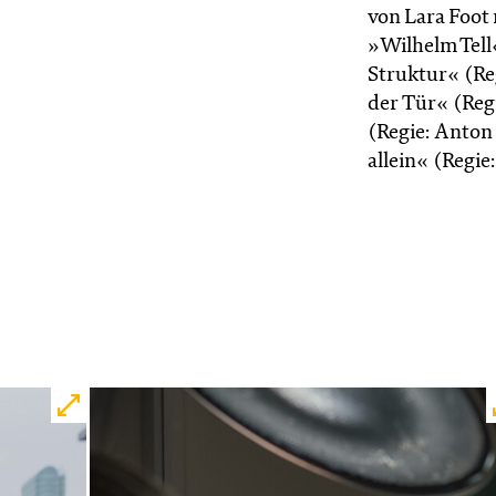
von Lara Foot m
»Wilhelm Tell
Struktur« (Re
der Tür« (Regi
(Regie: Anton 
allein« (Regie