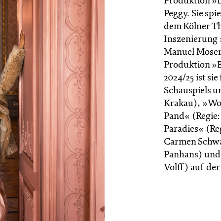
Produktion »D
Peggy. Sie spi
dem Kölner Th
Inszenierung
Manuel Moser. 
Produktion »E
2024/25 ist si
Schauspiels un
Krakau), »Wo
Pand« (Regie
Paradies« (Re
Carmen Schwar
Panhans) und 
Volff) auf de