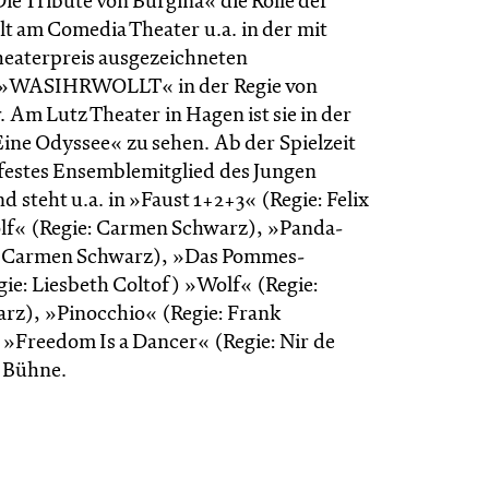
ie Tribute von Burgina« die Rolle der
elt am Comedia Theater u.a. in der mit
eaterpreis ausgezeichneten
 »WASIHRWOLLT« in der Regie von
Am Lutz Theater in Hagen ist sie in der
ine Odyssee« zu sehen. Ab der Spielzeit
e festes Ensemblemitglied des Jungen
d steht u.a. in »Faust 1+2+3« (Regie: Felix
lf« (Regie: Carmen Schwarz), »Panda-
: Carmen Schwarz), »Das Pommes-
gie: Liesbeth Coltof) »Wolf« (Regie:
z), »Pinocchio« (Regie: Frank
»Freedom Is a Dancer« (Regie: Nir de
r Bühne.