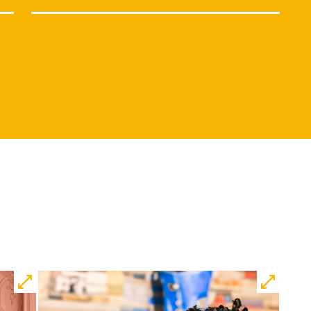
Di, 15.12. / 10:00 –
12:00
09:00
Touchtour
JUNGES SCHAUSPIEL
Wolf
Ein Stück über Mut und
Freundschaft
von Saša Stanišić
Regie: Carmen Schwarz
Central 1
Touchtour für sehbehinderte und
blinde Menschen
Mit künstlerischer
Audiodeskription