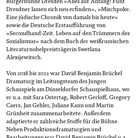
Bürgerbühne Dresden »Alles auf Anfang! Fünf
Dresdner lassen sich neu erfinden«, »Mischpoke.
Eine jüdische Chronik von damals bis heute«
sowie die Deutsche Erstaufführung von
»Secondhand-Zeit. Leben auf den Trümmern des
Sozialismus« nach dem Buch der weißrussischen
Literaturnobelpreisträgerin Swetlana
Alexijewitsch.
Von 2018 bis 2022 war David Benjamin Brückel
Dramaturg im Leitungsteam des Jungen
Schauspiels am Düsseldorfer Schauspielhaus, wo
er u.a. mit Sara Ostertag, Robert Gerloff, Gregory
Caers, Jan Gehler, Juliane Kann und Martin
Grünheit zusammenarbeitete. Außerdem
adaptierte er zahlreiche Stoffe für die Bühne.
Neben Produktionsdramaturgien und
Bearbeitungen war David Benjamin Brückel u.a.