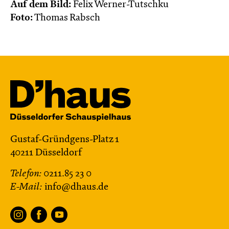
Menschen
Auf dem Bild:
Felix Werner-Tutschku
Foto:
Thomas Rabsch
Mit künstlerischer Audiodeskription
Karten
Gustaf-Gründgens-Platz 1
40211 Düsseldorf
Telefon:
0211.85 23 0
E-Mail:
info@dhaus.de