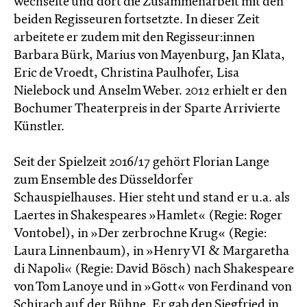
wechselte und dort die Zusammenarbeit mit den
beiden Regisseuren fortsetzte. In dieser Zeit
arbeitete er zudem mit den Regisseur:innen
Barbara Bürk, Marius von Mayenburg, Jan Klata,
Eric de Vroedt, Christina Paulhofer, Lisa
Nielebock und Anselm Weber. 2012 erhielt er den
Bochumer Theaterpreis in der Sparte Arrivierte
Künstler.
Seit der Spielzeit 2016/17 gehört Florian Lange
zum Ensemble des Düsseldorfer
Schauspielhauses. Hier steht und stand er u.a. als
Laertes in Shakespeares »Hamlet« (Regie: Roger
Vontobel), in »Der zerbrochne Krug« (Regie:
Laura Linnenbaum), in »Henry VI & Margaretha
di Napoli« (Regie: David Bösch) nach Shakespeare
von Tom Lanoye und in »Gott« von Ferdinand von
Schirach auf der Bühne. Er gab den Siegfried in