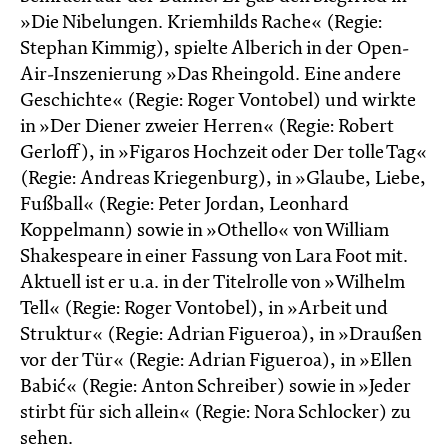
»Die Nibelungen. Kriemhilds Rache« (Regie:
Stephan Kimmig), spielte Alberich in der Open-
Air-Inszenierung »Das Rheingold. Eine andere
Geschichte« (Regie: Roger Vontobel) und wirkte
in »Der Diener zweier Herren« (Regie: Robert
Gerloff), in »Figaros Hochzeit oder Der tolle Tag«
(Regie: Andreas Kriegenburg), in »Glaube, Liebe,
Fußball« (Regie: Peter Jordan, Leonhard
Koppelmann) sowie in »Othello« von William
Shakespeare in einer Fassung von Lara Foot mit.
Aktuell ist er u.a. in der Titelrolle von »Wilhelm
Tell« (Regie: Roger Vontobel), in »Arbeit und
Struktur« (Regie: Adrian Figueroa), in »Draußen
vor der Tür« (Regie: Adrian Figueroa), in »Ellen
Babić« (Regie: Anton Schreiber) sowie in »Jeder
stirbt für sich allein« (Regie: Nora Schlocker) zu
sehen.