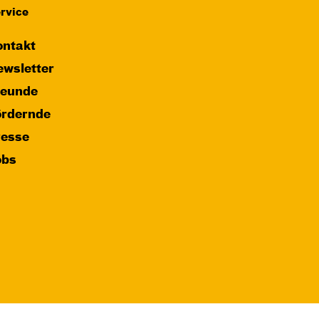
Karten
rvice
ntakt
wsletter
reunde
ördernde
resse
obs