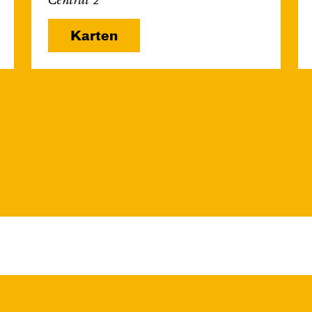
Central 2
Karten
So, 27.12. / 16:00 –
17:00
JUNGES SCHAUSPIEL
FAMILIENVORSTELLUNG
Die Tür
von Gregory Caers und Ensemble
Regie: Gregory Caers
Central 2