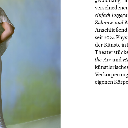
„Nolddang“ in 
verschiedenen
einfach losgeg
Zuhause und M
Anschließend 
seit 2024 Phys
der Künste in 
Theaterstück
the Air
und
H
künstlerisches
Verkörperung 
eigenen Körpe