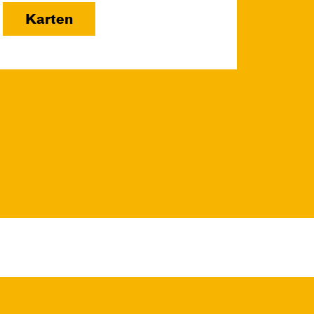
Karten
Do, 31.12. / 16:00 –
17:00
JUNGES SCHAUSPIEL
FAMILIENVORSTELLUNG
Die Tür
von Gregory Caers und Ensemble
Regie: Gregory Caers
Central 2