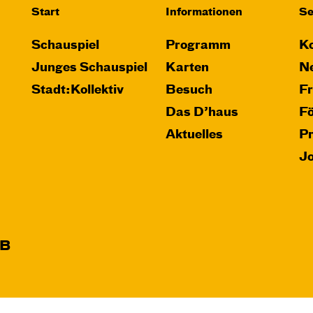
Karten
Start
Informationen
Se
Schauspiel
Programm
Ko
Junges Schauspiel
Karten
Ne
Stadt:Kollektiv
Besuch
F
Das D’haus
F
Aktuelles
P
J
B