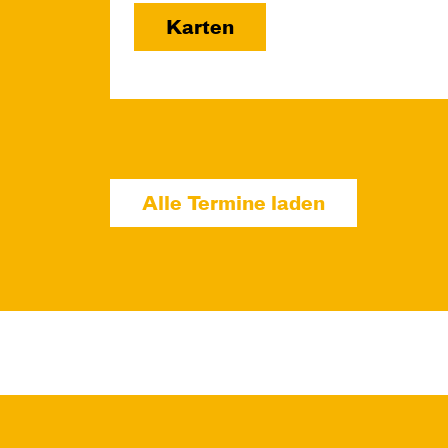
Karten
Di, 03.11. / 10:00 –
Alle Termine laden
11:00
JUNGES SCHAUSPIEL
Die Tür
von Gregory Caers und Ensemble
Regie: Gregory Caers
Central 2
Karten