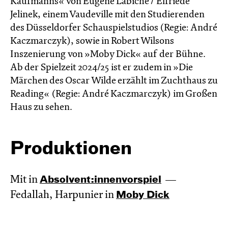
Kaufmanns« von Eugène Labiche / Elfriede
Jelinek, einem Vaudeville mit den Studierenden
des Düsseldorfer Schauspielstudios (Regie: André
Kaczmarczyk), sowie in Robert Wilsons
Inszenierung von »Moby Dick« auf der Bühne.
Ab der Spielzeit 2024/25 ist er zudem in »Die
Märchen des Oscar Wilde erzählt im Zucht­haus zu
Reading« (Regie: André Kacz­marc­zyk) im Großen
Haus zu sehen.
Produktionen
Mit in
Absol­vent:innen­vor­spiel
Fedallah, Harpunier in
Moby Dick