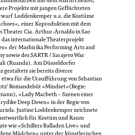
Zusammenarbeit mit dem AlarmTheater,
ere Projekte mit jungen Geflüchteten
ntwarf Loddenkemper u.a. die Kostüme
choes«, einer Koproduktion mit dem
en Theater Cia. Arthur-Arnaldo in Sao
 das internationale Theaterprojekt
es« der Mashirika Performing Arts and
y sowie des SARTR / Sarajevo War
gali (Ruanda). Am Düsseldorfer
 gestaltete sie bereits diverse
 etwa für die Uraufführung von Sebastian
otz' Romandebüt »Mindset«(Regie:
mann), »Lady Macbeth – Szenen einer
rydike Deep Down« in der Regie von
uriola. Justine Loddenkemper zeichnete
antwortlich für Kostüm und Raum
ate wie »Schillers Balladen Live« und
dene Mädchen« unter der künstlerischen