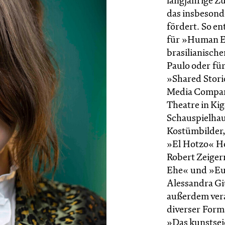
langjährige 
das insbesond
fördert. So e
für »Human E
brasilianisch
Paulo oder für
»Shared Stori
Media Compan
Theatre in Ki
Schauspielhaus
Kostümbilder,
»El Hotzo« H
Robert Zeiger
Ehe« und »Eu
Alessandra Gi
außerdem ver
diverser Form
»Das kunstsei