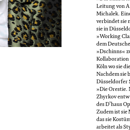
Leitung von 
Michalek. Ein
verbindet sie
sie in Düsseld
»Working Clas
dem Deutsche
»Dschinns« zu
Kollaboration 
Köln wo sie d
Nachdem sie b
Düsseldorfer 
»Die Orestie. 
Zhyrkov entwa
des D’haus O
Zudem ist sie
das sie Kostü
arbeitet als S