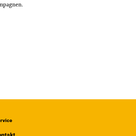
mpagnen.
rvice
ntakt