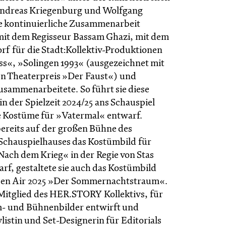
Andreas Kriegenburg und Wolfgang
e kontinuierliche Zusammenarbeit
 mit dem Regisseur Bassam Ghazi, mit dem
orf für die Stadt:Kollektiv-Produktionen
s«, »Solingen 1993« (ausgezeichnet mit
n Theaterpreis »Der Faust«) und
sammenarbeitete. So führt sie diese
in der Spielzeit 2024/25 ans Schauspiel
ie Kostüme für »Vatermal« entwarf.
ereits auf der großen Bühne des
Schauspielhauses das Kostümbild für
Nach dem Krieg« in der Regie von Stas
rf, gestaltete sie auch das Kostümbild
pen Air 2025 »Der Sommernachtstraum«.
 Mitglied des HER.STORY Kollektivs, für
m- und Bühnenbilder entwirft und
tylistin und Set-Designerin für Editorials