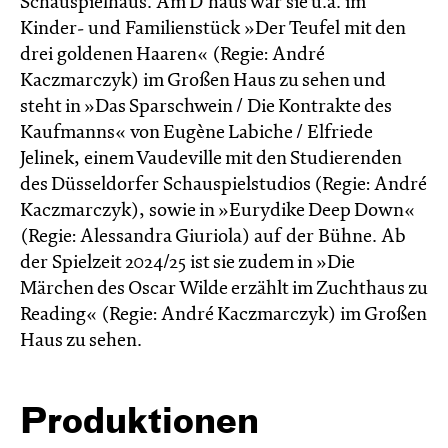
Schauspielhaus. Am D’haus war sie u.a. im
Kinder- und Familienstück »Der Teufel mit den
drei goldenen Haaren« (Regie: André
Kaczmarczyk) im Großen Haus zu sehen und
steht in »Das Sparschwein / Die Kontrakte des
Kaufmanns« von Eugène Labiche / Elfriede
Jelinek, einem Vaudeville mit den Studierenden
des Düsseldorfer Schauspielstudios (Regie: André
Kaczmarczyk), sowie in »Eurydike Deep Down«
(Regie: Alessandra Giuriola) auf der Bühne. Ab
der Spielzeit 2024/25 ist sie zudem in »Die
Märchen des Oscar Wilde erzählt im Zucht­haus zu
Reading« (Regie: André Kacz­marc­zyk) im Großen
Haus zu sehen.
Produktionen