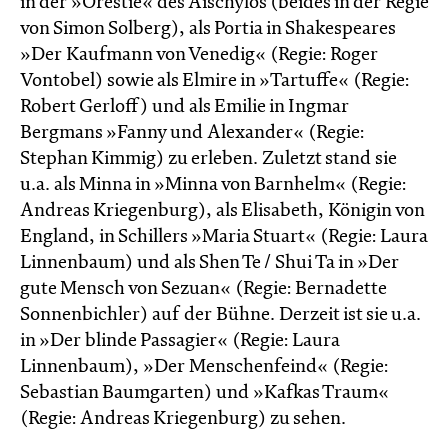
in der »Orestie« des Aischylos (beides in der Regie
von Simon Solberg), als Portia in Shakespeares
»Der Kaufmann von Venedig« (Regie: Roger
Vontobel) sowie als Elmire in »Tartuffe« (Regie:
Robert Gerloff) und als Emilie in Ingmar
Bergmans »Fanny und Alexander« (Regie:
Stephan Kimmig) zu erleben. Zuletzt stand sie
u.a. als Minna in »Minna von Barnhelm« (Regie:
Andreas Kriegenburg), als Elisabeth, Königin von
England, in Schillers »Maria Stuart« (Regie: Laura
Linnenbaum) und als Shen Te / Shui Ta in »Der
gute Mensch von Sezuan« (Regie: Bernadette
Sonnenbichler) auf der Bühne. Derzeit ist sie u.a.
in »Der blinde Passagier« (Regie: Laura
Linnenbaum), »Der Menschen­feind« (Regie:
Sebastian Baumgarten) und »Kafkas Traum«
(Regie: Andreas Kriegenburg) zu sehen.