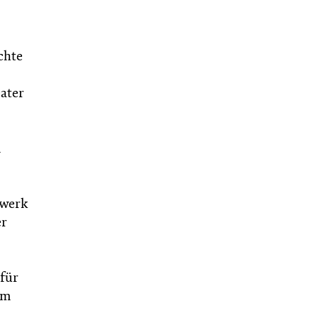
chte
eater
twerk
er
 für
im