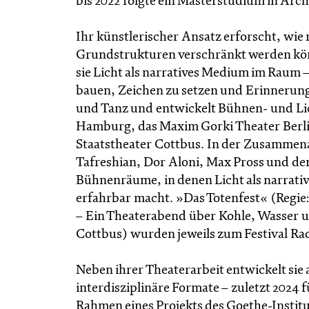
bis 2022 folgte ein Masterstudium in Arc
Ihr künstlerischer Ansatz erforscht, wie 
Grundstrukturen verschränkt werden könn
sie Licht als narratives Medium im Raum –
bauen, Zeichen zu setzen und Erinnerung
und Tanz und entwickelt Bühnen- und Lic
Hamburg, das Maxim Gorki Theater Berli
Staatstheater Cottbus. In der Zusammena
Tafreshian, Dor Aloni, Max Pross und d
Bühnenräume, in denen Licht als narrati
erfahrbar macht. »Das Totenfest« (Regi
– Ein Theaterabend über Kohle, Wasser u
Cottbus) wurden jeweils zum Festival Rad
Neben ihrer Theaterarbeit entwickelt si
interdisziplinäre Formate – zuletzt 2024
Rahmen eines Projekts des Goethe-Institu