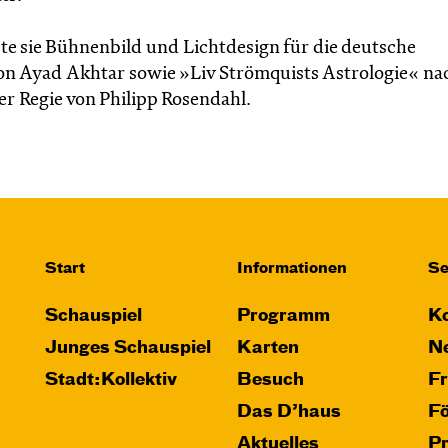
te sie Bühnenbild und Lichtdesign für die deutsche
n Ayad Akhtar sowie »Liv Strömquists Astrologie« na
er Regie von Philipp Rosendahl.
Start
Informationen
Se
Schauspiel
Programm
Ko
Junges Schauspiel
Karten
Ne
Stadt:Kollektiv
Besuch
F
Das D’haus
F
Aktuelles
P