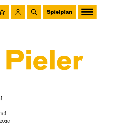
Spielplan
Pieler
nd
und
 2020