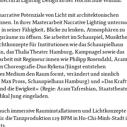
hitectural Lighting Design an der Hochschule Wismar.
narrative Potenziale von Licht mit architektonischen
en. In ihrer Masterarbeit Narrative Lighting untersu
 in seiner Fähigkeit, Blicke zu lenken, Atmosphären zu
sräume zu öffnen. Sie arbeitet im Schauspiel, Musikth
htkonzepte für Institutionen wie das Schauspielhaus
n, das Thalia Theater Hamburg, Kampnagel sowie das
rbeit mit Regisseur:innen wie Philipp Rosendahl, Aram
em Choreografie-Duo Rykena/Jüngst entstehen
ves Medium den Raum formt, verändert und sinnlich
e: Max Pross, Schauspielhaus Hamburg) und »Das Kraf
nd die Ewigkeit« (Regie: Aram Tafreshian, Staatstheat
ikal Jung eingeladen.
e auch immersive Rauminstallationen und Lichtkonzepte
 für die Tanzproduktion 129 BPM in Ho-Chi-Minh-Stadt 
ts.