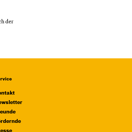
ch der
rvice
ntakt
wsletter
reunde
ördernde
resse