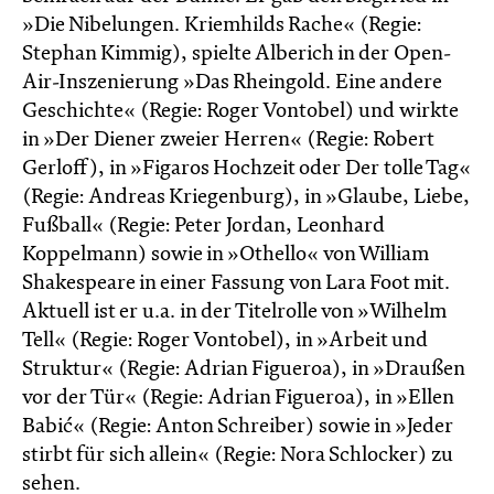
»Die Nibelungen. Kriemhilds Rache« (Regie:
Stephan Kimmig), spielte Alberich in der Open-
Air-Inszenierung »Das Rheingold. Eine andere
Geschichte« (Regie: Roger Vontobel) und wirkte
in »Der Diener zweier Herren« (Regie: Robert
Gerloff), in »Figaros Hochzeit oder Der tolle Tag«
(Regie: Andreas Kriegenburg), in »Glaube, Liebe,
Fußball« (Regie: Peter Jordan, Leonhard
Koppelmann) sowie in »Othello« von William
Shakespeare in einer Fassung von Lara Foot mit.
Aktuell ist er u.a. in der Titelrolle von »Wilhelm
Tell« (Regie: Roger Vontobel), in »Arbeit und
Struktur« (Regie: Adrian Figueroa), in »Draußen
vor der Tür« (Regie: Adrian Figueroa), in »Ellen
Babić« (Regie: Anton Schreiber) sowie in »Jeder
stirbt für sich allein« (Regie: Nora Schlocker) zu
sehen.