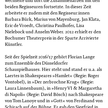
wechselte und dort die Zusammenarbeit mit den
beiden Regisseuren fortsetzte. In dieser Zeit
arbeitete er zudem mit den Regisseur:innen
Barbara Bürk, Marius von Mayenburg, Jan Klata,
Eric de Vroedt, Christina Paulhofer, Lisa
Nielebock und Anselm Weber. 2012 erhielt er den
Bochumer Theaterpreis in der Sparte Arrivierte
Künstler.
Seit der Spielzeit 2016/17 gehört Florian Lange
zum Ensemble des Düsseldorfer
Schauspielhauses. Hier steht und stand er u.a. als
Laertes in Shakespeares »Hamlet« (Regie: Roger
Vontobel), in »Der zerbrochne Krug« (Regie:
Laura Linnenbaum), in »Henry VI & Margaretha
di Napoli« (Regie: David Bösch) nach Shakespeare
von Tom Lanoye und in »Gott« von Ferdinand von
Schirach auf der Bühne. Er gab den Siegfried in