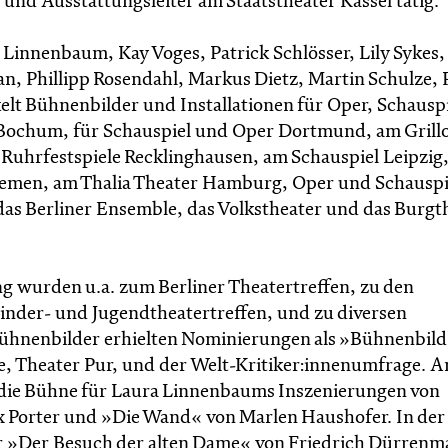
 und Ausstattungsleiter am Staatstheater Kassel tätig.
innenbaum, Kay Voges, Patrick Schlösser, Lily Sykes, F
n, Phillipp Rosendahl, Markus Dietz, Martin Schulze, 
elt Bühnenbilder und Installationen für Oper, Schausp
 Bochum, für Schauspiel und Oper Dortmund, am Grill
e Ruhrfestspiele Recklinghausen, am Schauspiel Leipzig
remen, am Thalia Theater Hamburg, Oper und Schauspi
das Berliner Ensemble, das Volkstheater und das Burgt
 wurden u.a. zum Berliner Theatertreffen, zu den
nder- und Jugendtheatertreffen, und zu diversen
Bühnenbilder erhielten Nominierungen als »Bühnenbild
te, Theater Pur, und der Welt-Kritiker:innenumfrage. 
 die Bühne für Laura Linnenbaums Inszenierungen von
x Porter und »Die Wand« von Marlen Haushofer. In der
für »Der Besuch der alten Dame« von Friedrich Dürrenm