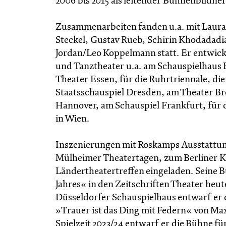
2006 bis 2015 als leitender Bühnenbildner
Zusammenarbeiten fanden u.a. mit Laura L
Steckel, Gustav Rueb, Schirin Khodadadia
Jordan/Leo Koppelmann statt. Er entwick
und Tanztheater u.a. am Schauspielhaus
Theater Essen, für die Ruhrtriennale, di
Staatsschauspiel Dresden, am Theater B
Hannover, am Schauspiel Frankfurt, für 
in Wien.
Inszenierungen mit Roskamps Ausstattung
Mülheimer Theatertagen, zum Berliner Ki
Ländertheatertreffen eingeladen. Seine 
Jahres« in den Zeitschriften Theater heu
Düsseldorfer Schauspielhaus entwarf er
»Trauer ist das Ding mit Federn« von Ma
Spielzeit 2023/24 entwarf er die Bühne 