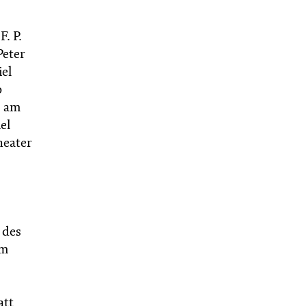
. P.
Peter
iel
o
, am
el
heater
 des
Am
att