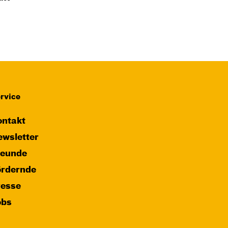
rvice
ntakt
wsletter
reunde
ördernde
resse
obs