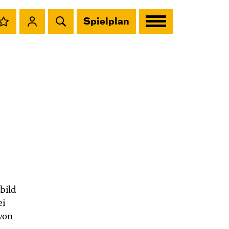
Spielplan
bild
ei
von