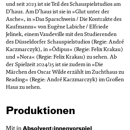
und seit 2023 ist sie Teil des Schauspielstudios am
D’haus. Am D’haus ist sie in »Glut unter der
Asche«, in »Das Sparschwein / Die Kontrakte des
Kaufmanns« von Eugène Labiche / Elfriede
Jelinek, einem Vaudeville mit den Studierenden
des Düsseldorfer Schauspielstudios (Regie: André
Kaczmarczyk), in »Ödipus« (Regie: Felix Krakau)
und »Nora« (Regie: Felix Krakau) zu sehen. Ab
der Spielzeit 2024/25 ist sie zudem in »Die
Märchen des Oscar Wilde erzählt im Zucht­haus zu
Reading« (Regie: André Kacz­marc­zyk) im Großen
Haus zu sehen.
Produktionen
Mit in
Absol­vent:innen­vor­spiel