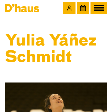
Zum Hauptinhalt springen
Zum Footer springen
Yulia Yáñez
Schmidt