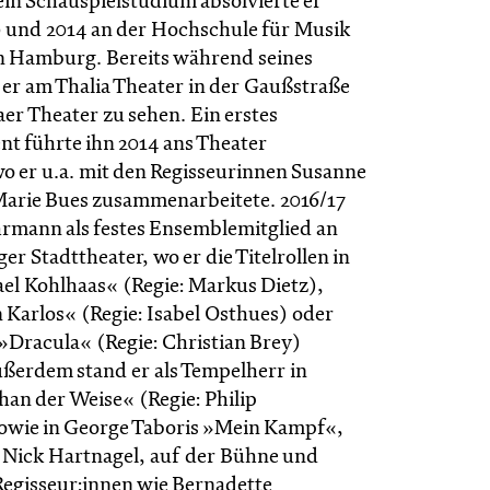
ein Schauspielstudium absolvierte er
 und 2014 an der Hochschule für Musik
n Hamburg. Bereits während seines
er am Thalia Theater in der Gaußstraße
er Theater zu sehen. Ein erstes
t führte ihn 2014 ans Theater
 er u.a. mit den Regisseurinnen Susanne
arie Bues zusammenarbeitete. 2016/17
rmann als festes Ensemblemitglied an
er Stadttheater, wo er die Titelrollen in
ael Kohlhaas« (Regie: Markus Dietz),
 Karlos« (Regie: Isabel Osthues) oder
»Dracula« (Regie: Christian Brey)
erdem stand er als Tempelherr in
han der Weise« (Regie: Philip
owie in George Taboris »Mein Kampf«,
n Nick Hartnagel, auf der Bühne und
 Regisseur:innen wie Bernadette