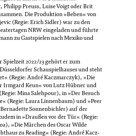
 Philipp Preuss, Luise Voigt oder Brit
usammen. Die Produktion »Beben« von
jevic (Regie: Erich Sidler) war zu den
eatertagen NRW eingeladen und führte
mann zu Gastspielen nach Mexiko und
r Spielzeit 2022/23 gehört er zum
Düsseldorfer Schauspielhauses und steht
ret« (Regie: André Kaczmarczyk), »Die
er Irmgard Keun« von Lutz Hübner und
(Regie: Mina Salehpour), in »Der Besuch
e« (Regie: Laura Linnenbaum) und »Peer
 Bernadette Sonnenbichler) auf der
 zudem in »Draußen vor der Tür« (Regie:
oa), »Die Märchen des Oscar Wilde
cht­haus zu Reading« (Regie: André Kacz­