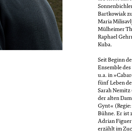
Sonnenbichler,
Bartkowiak z
Maria Milisavl
Mülheimer Th
Raphael Gehr
Kuba.
Seit Beginn de
Ensemble des 
u.a. in »Caba
fünf Leben d
Sarah Nemitz 
der alten Dam
Gynt« (Regie:
Bühne. Er ist
Adrian Figuer
erzählt im Zu