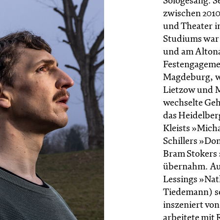
Sologesang. S
zwischen 2010
und Theater i
Studiums war 
und am Altona
Festengagemen
Magdeburg, wo
Lietzow und M
wechselte Geh
das Heidelberg
Kleists »Mich
Schillers »Don
Bram Stokers 
übernahm. Auß
Lessings »Nat
Tiedemann) s
inszeniert vo
arbeitete mit