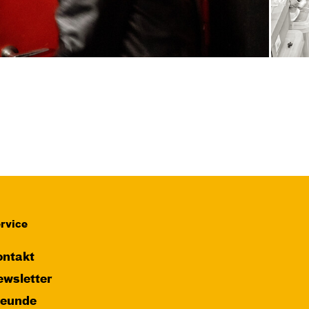
rvice
ntakt
wsletter
reunde