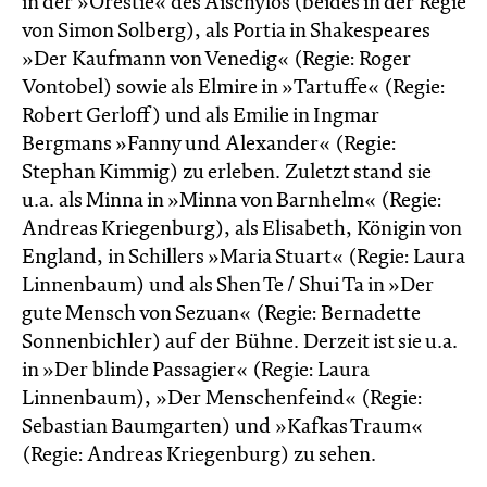
in der »Orestie« des Aischylos (beides in der Regie
von Simon Solberg), als Portia in Shakespeares
»Der Kaufmann von Venedig« (Regie: Roger
Vontobel) sowie als Elmire in »Tartuffe« (Regie:
Robert Gerloff) und als Emilie in Ingmar
Bergmans »Fanny und Alexander« (Regie:
Stephan Kimmig) zu erleben. Zuletzt stand sie
u.a. als Minna in »Minna von Barnhelm« (Regie:
Andreas Kriegenburg), als Elisabeth, Königin von
England, in Schillers »Maria Stuart« (Regie: Laura
Linnenbaum) und als Shen Te / Shui Ta in »Der
gute Mensch von Sezuan« (Regie: Bernadette
Sonnenbichler) auf der Bühne. Derzeit ist sie u.a.
in »Der blinde Passagier« (Regie: Laura
Linnenbaum), »Der Menschen­feind« (Regie:
Sebastian Baumgarten) und »Kafkas Traum«
(Regie: Andreas Kriegenburg) zu sehen.