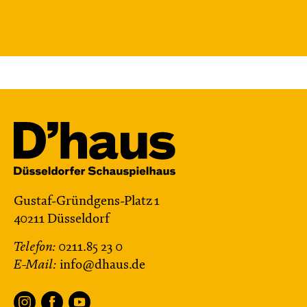
von Cornelia Funke und Tammi Hartung
Regie und Bühne: Leonie Rohlfing
Central 2
Mit künstlerischer Audiodeskription
Karten
Mi, 25.11. / 10:00 – 11:15
JUNGES SCHAUSPIEL
Gustaf-Gründgens-Platz 1
Das grüne König­reich
40211 Düsseldorf
von Cornelia Funke und Tammi Hartung
Telefon:
0211.85 23 0
Regie und Bühne: Leonie Rohlfing
E-Mail:
info@dhaus.de
Central 2
Mit künstlerischer Audiodeskription