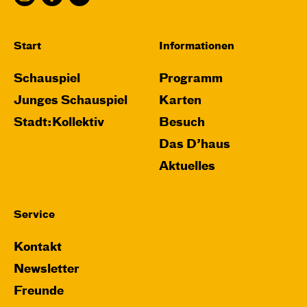
Karten
Start
Informationen
Schauspiel
Programm
Do, 26.11. / 10:00 – 11:15
Junges Schauspiel
Karten
JUNGES SCHAUSPIEL
Stadt:Kollektiv
Besuch
Das grüne König­reich
Das D’haus
von Cornelia Funke und Tammi Hartung
Aktuelles
Regie und Bühne: Leonie Rohlfing
Central 2
Service
Mit künstlerischer Audiodeskription
Kontakt
Karten
Newsletter
Freunde