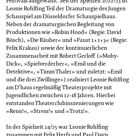
Festivals ausgewählt. Seit der Spielzeit 2022/23 ist
Leonie Rohlfing Teil der Dramaturgie des Jungen
Schauspiel am Düsseldorfer Schauspielhaus.
Neben der dramaturgischen Begleitung von
Produktionen wie »Robin Hood« (Regie: David
Bösch), »Die Räuber« und »Faust 1+2+3« (Regie:
Felix Krakau) sowie der kontinuierlichen
Zusammenarbeit mit Robert Gerloff (»Moby-
Dick«, »Spielverderber«, »Emil und die
Detektive«, »Timm Thaler« und zuletzt: »Emil
und die drei Zwillinge«) realisiert Leonie Rohlfing
am D’haus regelmäßig Theaterprojekte mit
Jugendlichen zwischen 12-18 Jahren. Hierbei
entstanden Theaterclubinszenierungen wie
»Renn!«, »Stress!« und »Trotz!«.
In der Spielzeit 24/25 war Leonie Rohlfing
zusammen mit Felix Herfs und Paul Davis