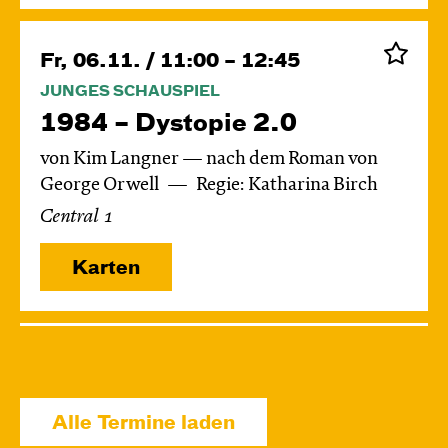
Fr, 06.11. / 11:00 – 12:45
JUNGES SCHAUSPIEL
1984 – Dystopie 2.0
von Kim Langner — nach dem Roman von
George Orwell
Regie: Katharina Birch
Central 1
Karten
Di, 24.11. / 10:00 – 11:15
JUNGES SCHAUSPIEL
Das grüne König­reich
Alle Termine laden