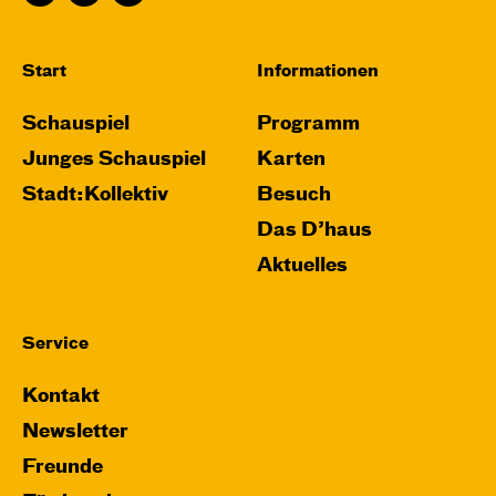
Karten
Start
Informationen
Schauspiel
Programm
Do, 26.11. / 10:00 – 11:15
Junges Schauspiel
Karten
JUNGES SCHAUSPIEL
Stadt:Kollektiv
Besuch
Das grüne König­reich
Das D’haus
von Cornelia Funke und Tammi Hartung
Aktuelles
Regie und Bühne: Leonie Rohlfing
Central 2
Service
Mit künstlerischer Audiodeskription
Kontakt
Karten
Newsletter
Freunde