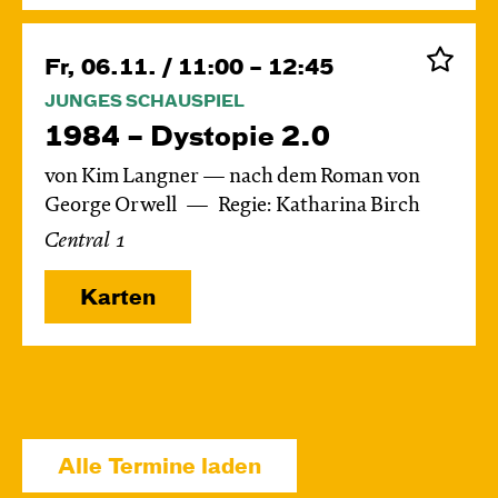
Fr, 06.11. / 11:00 – 12:45
JUNGES SCHAUSPIEL
1984 – Dystopie 2.0
von Kim Langner — nach dem Roman von
George Orwell
Regie: Katharina Birch
Central 1
Karten
Di, 24.11. / 10:00 – 11:15
JUNGES SCHAUSPIEL
Alle Termine laden
Das grüne König­reich