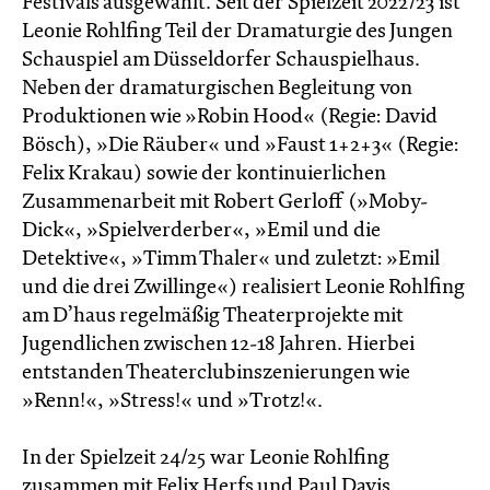
Festivals ausgewählt. Seit der Spielzeit 2022/23 ist
Leonie Rohlfing Teil der Dramaturgie des Jungen
Schauspiel am Düsseldorfer Schauspielhaus.
Neben der dramaturgischen Begleitung von
Produktionen wie »Robin Hood« (Regie: David
Bösch), »Die Räuber« und »Faust 1+2+3« (Regie:
Felix Krakau) sowie der kontinuierlichen
Zusammenarbeit mit Robert Gerloff (»Moby-
Dick«, »Spielverderber«, »Emil und die
Detektive«, »Timm Thaler« und zuletzt: »Emil
und die drei Zwillinge«) realisiert Leonie Rohlfing
am D’haus regelmäßig Theaterprojekte mit
Jugendlichen zwischen 12-18 Jahren. Hierbei
entstanden Theaterclubinszenierungen wie
»Renn!«, »Stress!« und »Trotz!«.
In der Spielzeit 24/25 war Leonie Rohlfing
zusammen mit Felix Herfs und Paul Davis