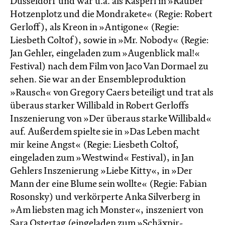
Düsseldorf und war u.a. als Kasperl in »Räuber
Hotzenplotz und die Mondrakete« (Regie: Robert
Gerloff), als Kreon in »Antigone« (Regie:
Liesbeth Coltof), sowie in »Mr. Nobody« (Regie:
Jan Gehler, eingeladen zum »Augenblick mal!«
Festival) nach dem Film von Jaco Van Dormael zu
sehen. Sie war an der Ensembleproduktion
»Rausch« von Gregory Caers beteiligt und trat als
überaus starker Willibald in Robert Gerloffs
Inszenierung von »Der überaus starke Willibald«
auf. Außerdem spielte sie in »Das Leben macht
mir keine Angst« (Regie: Liesbeth Coltof,
eingeladen zum »Westwind« Festival), in Jan
Gehlers Inszenierung »Liebe Kitty«, in »Der
Mann der eine Blume sein wollte« (Regie: Fabian
Rosonsky) und verkörperte Anka Silverberg in
»Am liebsten mag ich Monster«, inszeniert von
Sara Ostertag (eingeladen zum »Schäxpir-