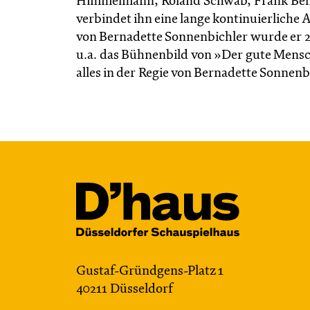
Himmelmann, Roland Schwab, Frank Behn
verbindet ihn eine lange kontinuierliche
von Bernadette Sonnenbichler wurde er 20
u.a. das Bühnenbild von »Der gute Mens
alles in der Regie von Bernadette Sonnen
Gustaf-Gründgens-Platz 1
40211 Düsseldorf