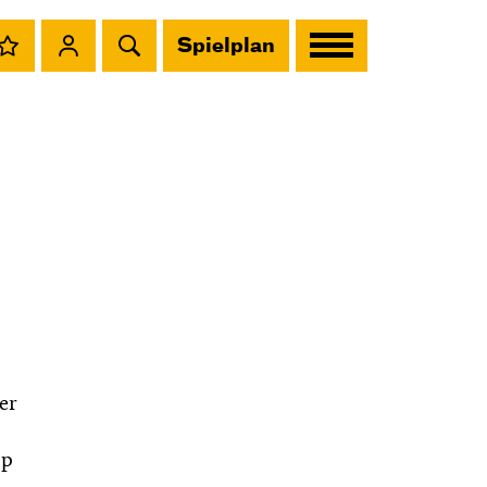
Spielplan
er
pp