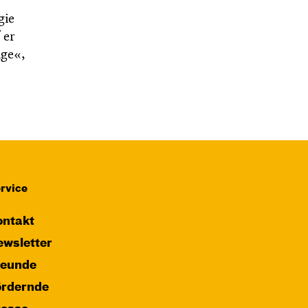
gie
 er
ige«,
rvice
ntakt
wsletter
reunde
ördernde