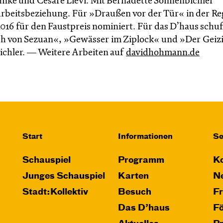
ke und Cesare Lievi. Mit Bernadette Sonnenbichler
 Arbeitsbeziehung. Für »Draußen vor der Tür« in der Re
16 für den Faustpreis nominiert. Für das D’haus schuf
ch von Sezuan«, »Gewässer im Ziplock« und »Der Geiz
bichler. — Weitere Arbeiten auf
davidhohmann.de
Start
Informationen
Se
Schauspiel
Programm
Ko
Junges Schauspiel
Karten
Ne
Stadt:Kollektiv
Besuch
F
Das D’haus
F