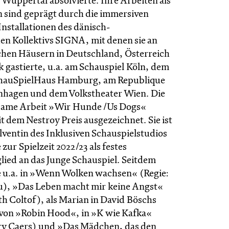
 Wuppertal absolvierte. Ihre Arbeiten als
n sind geprägt durch die immersiven
nstallationen des dänisch-
hen Kollektivs SIGNA, mit denen sie an
chen Häusern in Deutschland, Österreich
gastierte, u.a. am Schauspiel Köln, dem
hauSpielHaus Hamburg, am Republique
nhagen und dem Volkstheater Wien. Die
nsame Arbeit »Wir Hunde /Us Dogs«
 dem Nestroy Preis ausgezeichnet. Sie ist
lventin des Inklusiven Schauspielstudios
zur Spielzeit 2022/23 als festes
ied an das Junge Schauspiel. Seitdem
ie u.a. in »Wenn Wolken wachsen« (Regie:
), »Das Leben macht mir keine Angst«
th Coltof), als Marian in David Böschs
von »Robin Hood«, in »K wie Kafka«
ry Caers) und »Das Mädchen, das den