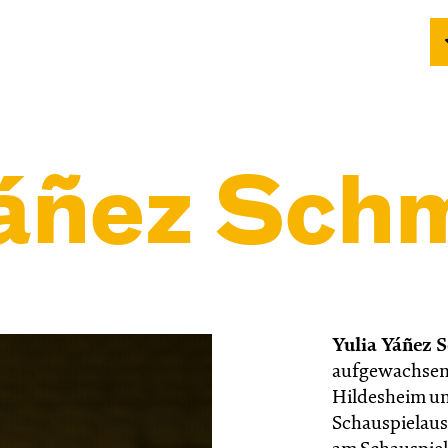
Yáñez Sch
Yulia Yáñez 
aufgewachsen.
Hildesheim und
Schauspielaus