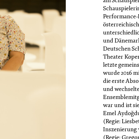
am Schauspiel
Schauspieleri
Performance-I
österreichisc
unterschiedli
und Dänemark 
Deutschen Sc
Theater Kope
letzte gemei
wurde 2016 mit
die erste Abso
und wechselte 
Ensemblemitgl
war und ist s
Emel Aydoğdu
(Regie: Liesbe
Inszenierung 
(Regie: Grego