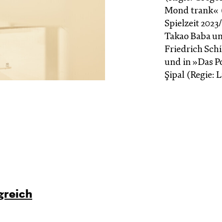
Mond trank« (
Spielzeit 2023
Takao Baba un
Friedrich Schi
und in »Das 
Şipal (Regie: 
­reich