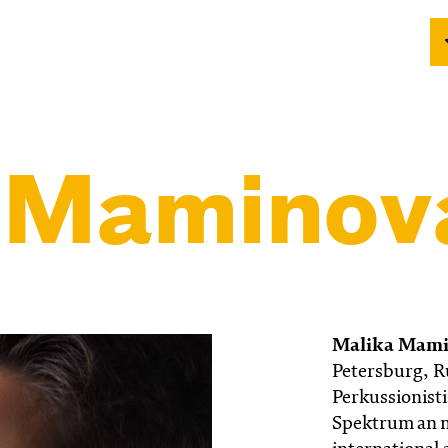
 Maminov
Malika Mam
Petersburg, Ru
Perkussionist
Spektrum an m