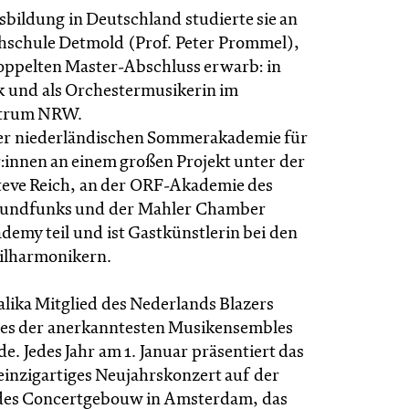
sbildung in Deutschland studierte sie an
schule Detmold (Prof. Peter Prommel),
doppelten Master-Abschluss erwarb: in
und als Orchestermusikerin im
ntrum NRW.
er niederländischen Sommerakademie für
:innen an einem großen Projekt unter der
teve Reich, an der ORF-Akademie des
Rundfunks und der Mahler Chamber
demy teil und ist Gastkünstlerin bei den
hilharmonikern.
Malika Mitglied des Nederlands Blazers
es der anerkanntesten Musikensembles
e. Jedes Jahr am 1. Januar präsentiert das
einzigartiges Neujahrskonzert auf der
es Concertgebouw in Amsterdam, das