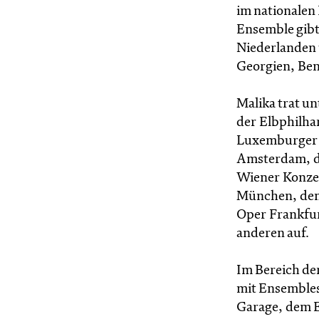
im nationalen
Ensemble gibt
Niederlanden 
Georgien, Ben
Malika trat u
der Elbphilha
Luxemburger 
Amsterdam, d
Wiener Konzer
München, dem
Oper Frankfur
anderen auf.
Im Bereich de
mit Ensemble
Garage, dem 