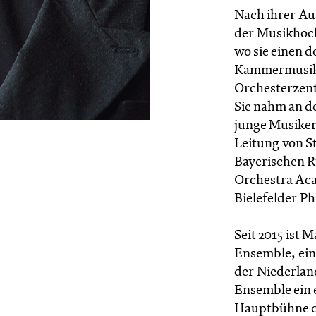
Nach ihrer Au
der Musikhoch
wo sie einen 
Kammermusik 
Orchesterze
Sie nahm an d
junge Musiker
Leitung von S
Bayerischen 
Orchestra Aca
Bielefelder P
Seit 2015 ist 
Ensemble, ein
der Niederland
Ensemble ein 
Hauptbühne d