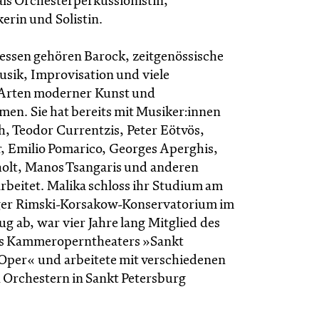
als Orchesterperkussionistin,
rin und Solistin.
ressen gehören Barock, zeitgenössische
sik, Improvisation und viele
 Arten moderner Kunst und
en. Sie hat bereits mit Musiker:innen
h, Teodor Currentzis, Peter Eötvös,
r, Emilio Pomarico, Georges Aperghis,
olt, Manos Tsangaris und anderen
eitet. Malika schloss ihr Studium am
ger Rimski-Korsakow-Konservatorium im
g ab, war vier Jahre lang Mitglied des
es Kammeroperntheaters »Sankt
Oper« und arbeitete mit verschiedenen
Orchestern in Sankt Petersburg