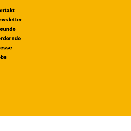
ntakt
wsletter
reunde
ördernde
resse
obs