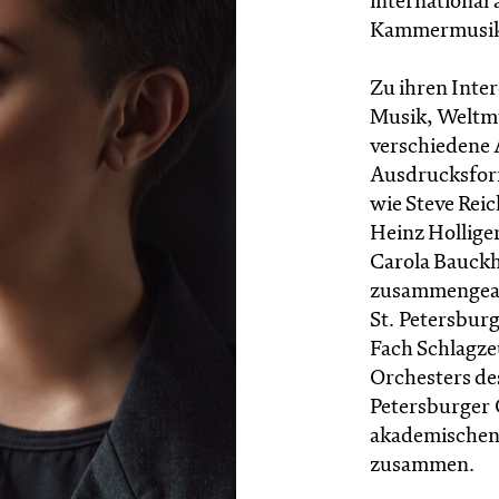
international 
Kammermusike
Zu ihren Inte
Musik, Weltmu
verschiedene
Ausdrucksform
wie Steve Reic
Heinz Hollige
Carola Bauckh
zusammengearb
St. Petersbur
Fach Schlagzeu
Orchesters d
Petersburger 
akademischen 
zusammen.