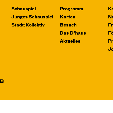
Schauspiel
Programm
Ko
Junges Schauspiel
Karten
Ne
Stadt:Kollektiv
Besuch
F
Das D’haus
F
Aktuelles
P
J
B